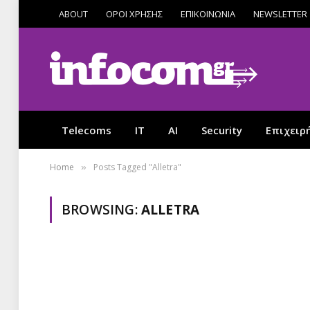
ABOUT
ΟΡΟΙ ΧΡΗΣΗΣ
ΕΠΙΚΟΙΝΩΝΙΑ
NEWSLETTER
Telecoms
IT
AI
Security
Επιχειρ
Home
Posts Tagged "Alletra"
»
BROWSING:
ALLETRA