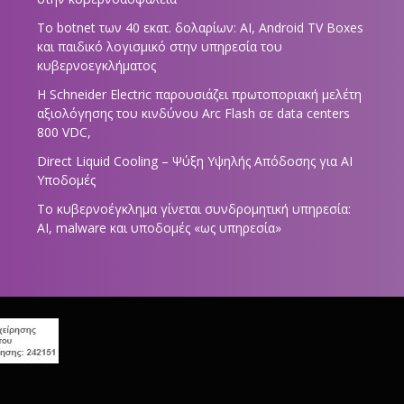
Το botnet των 40 εκατ. δολαρίων: AI, Android TV Boxes
και παιδικό λογισμικό στην υπηρεσία του
κυβερνοεγκλήματος
Η Schneider Electric παρουσιάζει πρωτοποριακή μελέτη
αξιολόγησης του κινδύνου Arc Flash σε data centers
800 VDC,
Direct Liquid Cooling – Ψύξη Υψηλής Απόδοσης για AI
Υποδομές
Το κυβερνοέγκλημα γίνεται συνδρομητική υπηρεσία:
AI, malware και υποδομές «ως υπηρεσία»