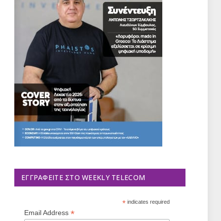
ΕΓΓΡΑΦΕΊΤΕ ΣΤΟ WEEKLY TELECOM
*
indicates required
*
Email Address