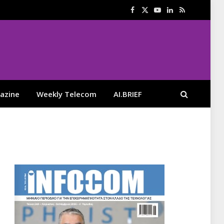
Facebook
X
YouTube
LinkedIn
RSS
(Twitter)
azine
Weekly Telecom
AI.BRIEF