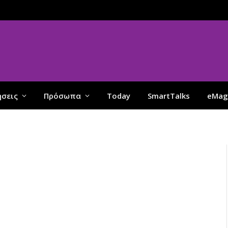
ήσεις
Πρόσωπα
Today
SmartTalks
eMag