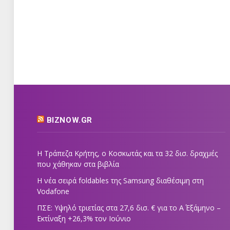
BIZNOW.GR
Η Τράπεζα Κρήτης, ο Κοσκωτάς και τα 32 δισ. δραχμές
που χάθηκαν στα βιβλία
Η νέα σειρά foldables της Samsung διαθέσιμη στη
Vodafone
ΠΣΕ: Υψηλό τριετίας στα 27,6 δισ. € για το Α΄ Εξάμηνο –
Εκτίναξη +26,3% τον Ιούνιο