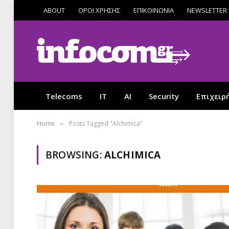
ABOUT
ΟΡΟΙ ΧΡΗΣΗΣ
ΕΠΙΚΟΙΝΩΝΙΑ
NEWSLETTER
Telecoms
IT
AI
Security
Επιχειρ
Home
Posts Tagged "Alchimica"
»
BROWSING:
ALCHIMICA