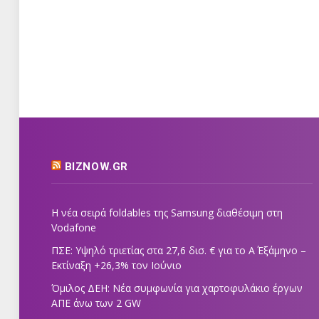
BIZNOW.GR
Η νέα σειρά foldables της Samsung διαθέσιμη στη
Vodafone
ΠΣΕ: Υψηλό τριετίας στα 27,6 δισ. € για το Α΄ Εξάμηνο –
Εκτίναξη +26,3% τον Ιούνιο
Όμιλος ΔΕΗ: Νέα συμφωνία για χαρτοφυλάκιο έργων
ΑΠΕ άνω των 2 GW