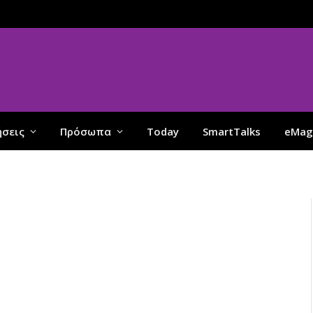
ήσεις
Πρόσωπα
Today
SmartTalks
eMag