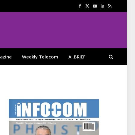
Facebook
X
YouTube
LinkedIn
RSS
(Twitter)
azine
Weekly Telecom
AI.BRIEF