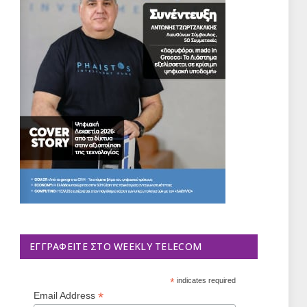
ΕΓΓΡΑΦΕΊΤΕ ΣΤΟ WEEKLY TELECOM
*
indicates required
*
Email Address