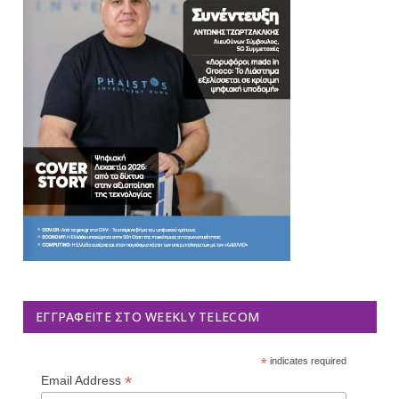
ΕΓΓΡΑΦΕΊΤΕ ΣΤΟ WEEKLY TELECOM
*
indicates required
*
Email Address