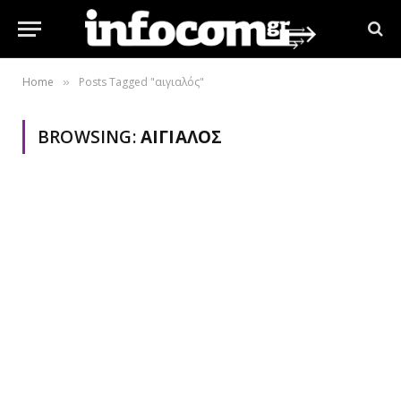
Home
Posts Tagged "αιγιαλός"
»
BROWSING:
ΑΙΓΙΑΛΌΣ