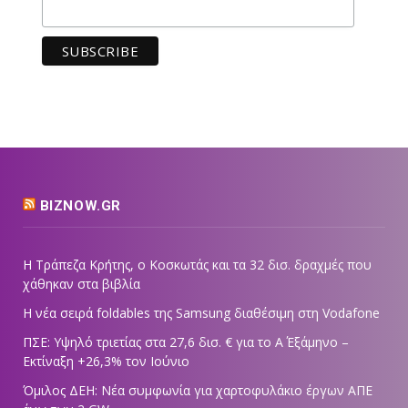
BIZNOW.GR
Η Τράπεζα Κρήτης, ο Κοσκωτάς και τα 32 δισ. δραχμές που
χάθηκαν στα βιβλία
Η νέα σειρά foldables της Samsung διαθέσιμη στη Vodafone
ΠΣΕ: Υψηλό τριετίας στα 27,6 δισ. € για το Α΄ Εξάμηνο –
Εκτίναξη +26,3% τον Ιούνιο
Όμιλος ΔΕΗ: Νέα συμφωνία για χαρτοφυλάκιο έργων ΑΠΕ