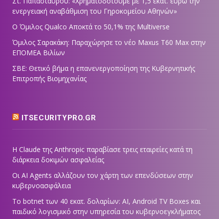
Στ. Παπασταύρου: «Χρηματοδοτούμε με 1,5 εκατ. ευρώ την
ενεργειακή αναβάθμιση του Γηροκομείου Αθηνών»
Ο Όμιλος Qualco Αποκτά το 50,1% της Multiverse
Όμιλος Σαρακάκη: Παραχώρησε το νέο Maxus T60 Max στην
ΕΠΟΜΕΑ Βιλίων
ΣΒΕ: Θετικό βήμα η επανενεργοποίηση της Κυβερνητικής
Επιτροπής Βιομηχανίας
ITSECURITYPRO.GR
Η Claude της Anthropic παραβίασε τρεις εταιρείες κατά τη
διάρκεια δοκιμών ασφαλείας
Οι AI Agents αλλάζουν τον χάρτη των επενδύσεων στην
κυβερνοασφάλεια
Το botnet των 40 εκατ. δολαρίων: AI, Android TV Boxes και
παιδικό λογισμικό στην υπηρεσία του κυβερνοεγκλήματος