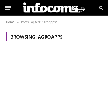
Home
Posts Tagged "AgroApps"
»
BROWSING:
AGROAPPS