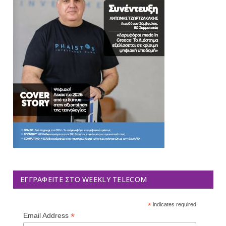
ΕΓΓΡΑΦΕΊΤΕ ΣΤΟ WEEKLY TELECOM
*
indicates required
*
Email Address