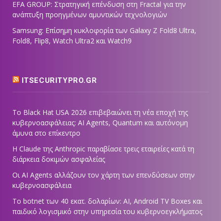
EFA GROUP: Στρατηγική επένδυση στη Fractal για την
ανάπτυξη προηγμένων αμυντικών τεχνολογιών
Samsung: Επίσημη κυκλοφορία των Galaxy Z Fold8 Ultra,
Fold8, Flip8, Watch Ultra2 και Watch9
ITSECURITYPRO.GR
Το Black Hat USA 2026 επιβεβαιώνει τη νέα εποχή της
κυβερνοασφάλειας: AI Agents, Quantum και αυτόνομη
άμυνα στο επίκεντρο
Η Claude της Anthropic παραβίασε τρεις εταιρείες κατά τη
διάρκεια δοκιμών ασφαλείας
Οι AI Agents αλλάζουν τον χάρτη των επενδύσεων στην
κυβερνοασφάλεια
Το botnet των 40 εκατ. δολαρίων: AI, Android TV Boxes και
παιδικό λογισμικό στην υπηρεσία του κυβερνοεγκλήματος