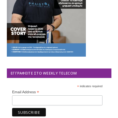
ΕΓΓΡΑΦΕΊΤΕ ΣΤΟ WEEKLY TELECOM
*
indicates required
*
Email Address