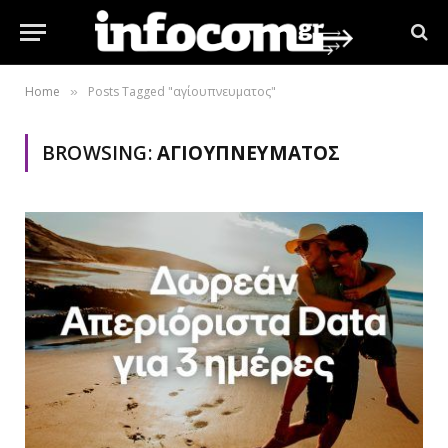
Home
Posts Tagged "αγίουπνευματος"
»
BROWSING:
ΑΓΊΟΥΠΝΕΥΜΑΤΟΣ