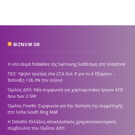
BIZNOW.GR
Η νέα σειρά foldables της Samsung διαθέσιμη στη Vodafone
ΠΣΕ: Υψηλό τριετίας στα 27,6 δισ. € για το Α΄ Εξάμηνο –
Εκτίναξη +26,3% τον Ιούνιο
Όμιλος ΔΕΗ: Νέα συμφωνία για χαρτοφυλάκιο έργων ΑΠΕ
άνω των 2 GW
Όμιλος Fourlis: Συμφωνία για την πώληση της συμμετοχής
στο Sofia South Ring Mall
Η Deloitte Ελλάδος αποκλειστικός χρηματοοικονομικός
σύμβουλος του Ομίλου ΔΕΗ