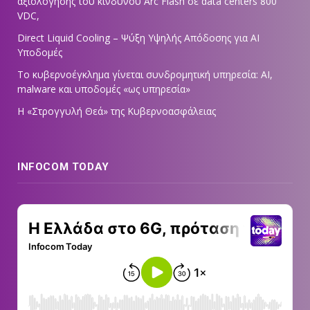
αξιολόγησης του κινδύνου Arc Flash σε data centers 800
VDC,
Direct Liquid Cooling – Ψύξη Υψηλής Απόδοσης για AI
Υποδομές
Το κυβερνοέγκλημα γίνεται συνδρομητική υπηρεσία: AI,
malware και υποδομές «ως υπηρεσία»
Η «Στρογγυλή Θεά» της Κυβερνοασφάλειας
INFOCOM TODAY