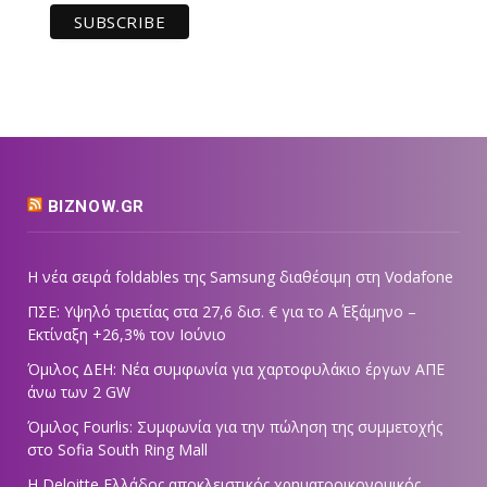
BIZNOW.GR
Η νέα σειρά foldables της Samsung διαθέσιμη στη Vodafone
ΠΣΕ: Υψηλό τριετίας στα 27,6 δισ. € για το Α΄ Εξάμηνο –
Εκτίναξη +26,3% τον Ιούνιο
Όμιλος ΔΕΗ: Νέα συμφωνία για χαρτοφυλάκιο έργων ΑΠΕ
άνω των 2 GW
Όμιλος Fourlis: Συμφωνία για την πώληση της συμμετοχής
στο Sofia South Ring Mall
Η Deloitte Ελλάδος αποκλειστικός χρηματοοικονομικός