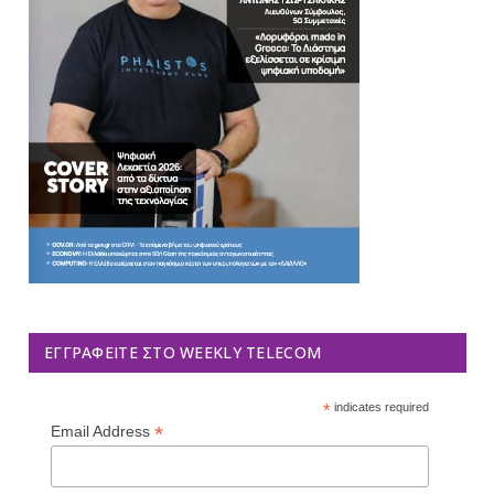
ΕΓΓΡΑΦΕΊΤΕ ΣΤΟ WEEKLY TELECOM
*
indicates required
*
Email Address