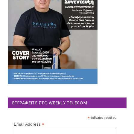
ΕΓΓΡΑΦΕΊΤΕ ΣΤΟ WEEKLY TELECOM
*
indicates required
*
Email Address