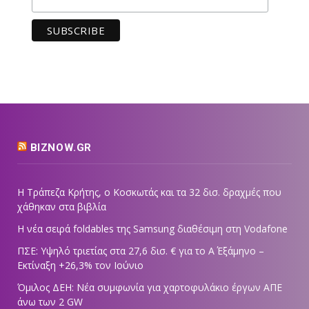
BIZNOW.GR
Η Τράπεζα Κρήτης, ο Κοσκωτάς και τα 32 δισ. δραχμές που
χάθηκαν στα βιβλία
Η νέα σειρά foldables της Samsung διαθέσιμη στη Vodafone
ΠΣΕ: Υψηλό τριετίας στα 27,6 δισ. € για το Α΄ Εξάμηνο –
Εκτίναξη +26,3% τον Ιούνιο
Όμιλος ΔΕΗ: Νέα συμφωνία για χαρτοφυλάκιο έργων ΑΠΕ
άνω των 2 GW