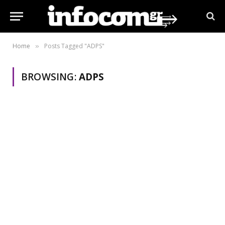
Home
Posts Tagged "ADPS"
»
BROWSING:
ADPS