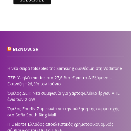
BIZNOW.GR
Η νέα σειρά foldables της Samsung διαθέσιμη στη Vodafone
ΠΣΕ: Υψηλό τριετίας στα 27,6 δισ. € για το Α΄ Εξάμηνο –
Εκτίναξη +26,3% τον Ιούνιο
Όμιλος ΔΕΗ: Νέα συμφωνία για χαρτοφυλάκιο έργων ΑΠΕ
άνω των 2 GW
Όμιλος Fourlis: Συμφωνία για την πώληση της συμμετοχής
στο Sofia South Ring Mall
Η Deloitte Ελλάδος αποκλειστικός χρηματοοικονομικός
σύμβουλος του Ομίλου ΔΕΗ