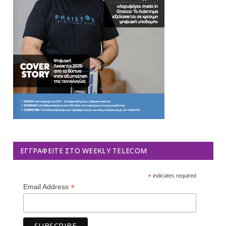
ΕΓΓΡΑΦΕΊΤΕ ΣΤΟ WEEKLY TELECOM
*
indicates required
*
Email Address