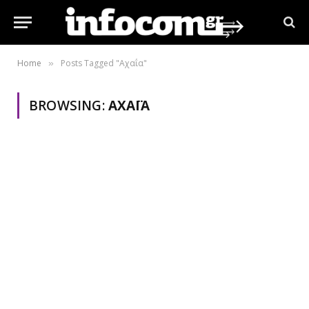
Home
Posts Tagged "Αχαΐα"
»
BROWSING:
ΑΧΑΪ́Α