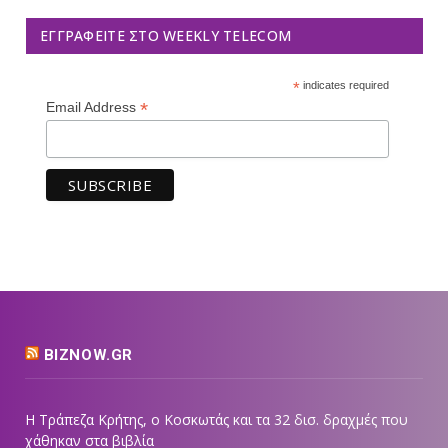
ΕΓΓΡΑΦΕΊΤΕ ΣΤΟ WEEKLY TELECOM
*
indicates required
*
Email Address
BIZNOW.GR
Η Τράπεζα Κρήτης, ο Κοσκωτάς και τα 32 δισ. δραχμές που
χάθηκαν στα βιβλία