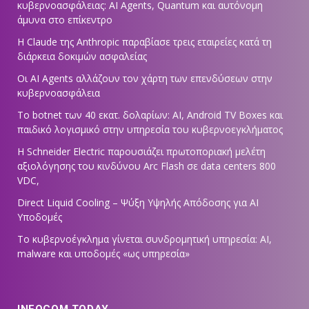
κυβερνοασφάλειας: AI Agents, Quantum και αυτόνομη
άμυνα στο επίκεντρο
Η Claude της Anthropic παραβίασε τρεις εταιρείες κατά τη
διάρκεια δοκιμών ασφαλείας
Οι AI Agents αλλάζουν τον χάρτη των επενδύσεων στην
κυβερνοασφάλεια
Το botnet των 40 εκατ. δολαρίων: AI, Android TV Boxes και
παιδικό λογισμικό στην υπηρεσία του κυβερνοεγκλήματος
Η Schneider Electric παρουσιάζει πρωτοποριακή μελέτη
αξιολόγησης του κινδύνου Arc Flash σε data centers 800
VDC,
Direct Liquid Cooling – Ψύξη Υψηλής Απόδοσης για AI
Υποδομές
Το κυβερνοέγκλημα γίνεται συνδρομητική υπηρεσία: AI,
malware και υποδομές «ως υπηρεσία»
INFOCOM TODAY