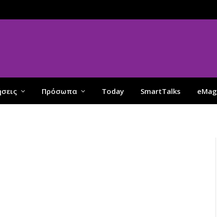
ήσεις
Πρόσωπα
Today
SmartTalks
eMag