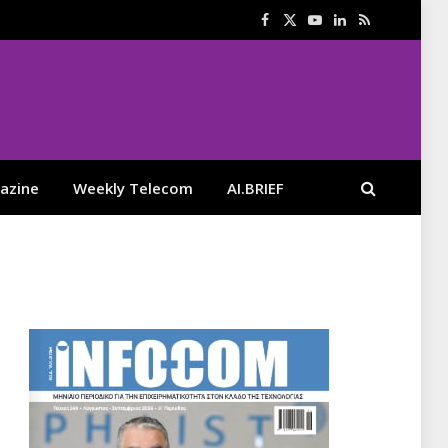
Facebook
X
YouTube
LinkedIn
RSS
(Twitter)
azine
Weekly Telecom
AI.BRIEF