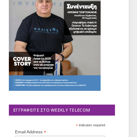
ΕΓΓΡΑΦΕΊΤΕ ΣΤΟ WEEKLY TELECOM
*
indicates required
*
Email Address