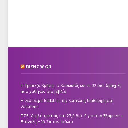
BIZNOW.GR
Η Τράπεζα Κρήτης, ο Κοσκωτάς και τα 32 δισ. δραχμές
που χάθηκαν στα βιβλία
Η νέα σειρά foldables της Samsung διαθέσιμη στη
Vodafone
ΠΣΕ: Υψηλό τριετίας στα 27,6 δισ. € για το Α΄ Εξάμηνο –
Εκτίναξη +26,3% τον Ιούνιο