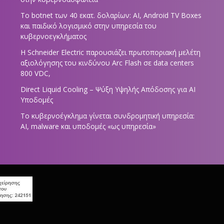
Το botnet των 40 εκατ. δολαρίων: AI, Android TV Boxes
και παιδικό λογισμικό στην υπηρεσία του
κυβερνοεγκλήματος
Η Schneider Electric παρουσιάζει πρωτοποριακή μελέτη
αξιολόγησης του κινδύνου Arc Flash σε data centers
800 VDC,
Direct Liquid Cooling – Ψύξη Υψηλής Απόδοσης για AI
Υποδομές
Το κυβερνοέγκλημα γίνεται συνδρομητική υπηρεσία:
AI, malware και υποδομές «ως υπηρεσία»