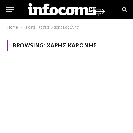
Home
Posts Tagged "Χάρης Καρώνης"
»
BROWSING:
ΧΆΡΗΣ ΚΑΡΏΝΗΣ