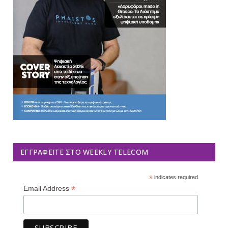
ΕΓΓΡΑΦΕΊΤΕ ΣΤΟ WEEKLY TELECOM
*
indicates required
*
Email Address