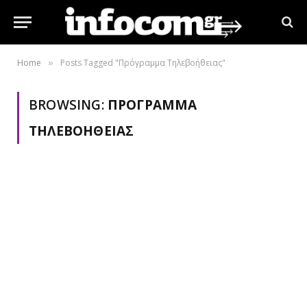
Home
Posts Tagged "Πρόγραμμα Τηλεβοήθειας"
»
BROWSING:
ΠΡΌΓΡΑΜΜΑ
ΤΗΛΕΒΟΉΘΕΙΑΣ