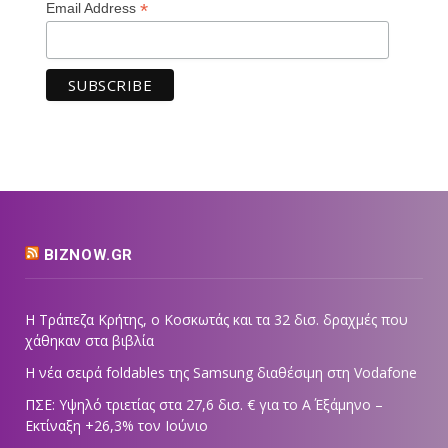
*
Email Address
BIZNOW.GR
Η Τράπεζα Κρήτης, ο Κοσκωτάς και τα 32 δισ. δραχμές που
χάθηκαν στα βιβλία
Η νέα σειρά foldables της Samsung διαθέσιμη στη Vodafone
ΠΣΕ: Υψηλό τριετίας στα 27,6 δισ. € για το Α΄ Εξάμηνο –
Εκτίναξη +26,3% τον Ιούνιο