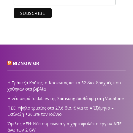
BIZNOW.GR
Η Τράπεζα Κρήτης, ο Κοσκωτάς και τα 32 δισ. δραχμές που
χάθηκαν στα βιβλία
Η νέα σειρά foldables της Samsung διαθέσιμη στη Vodafone
ΠΣΕ: Υψηλό τριετίας στα 27,6 δισ. € για το Α΄ Εξάμηνο –
Εκτίναξη +26,3% τον Ιούνιο
Όμιλος ΔΕΗ: Νέα συμφωνία για χαρτοφυλάκιο έργων ΑΠΕ
άνω των 2 GW