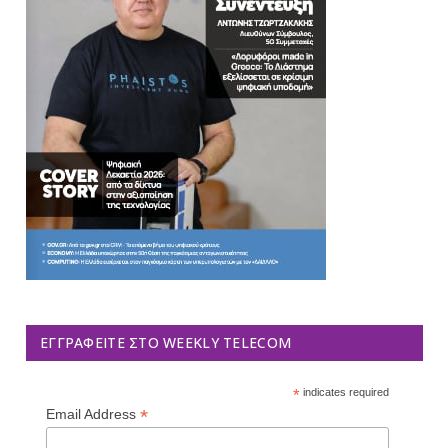
ΕΓΓΡΑΦΕΊΤΕ ΣΤΟ WEEKLY TELECOM
*
indicates required
*
Email Address