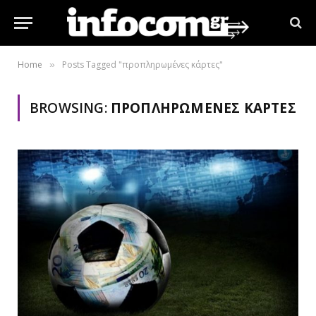
Home
Posts Tagged "προπληρωμένες κάρτες"
»
BROWSING:
ΠΡΟΠΛΗΡΩΜΈΝΕΣ ΚΆΡΤΕΣ