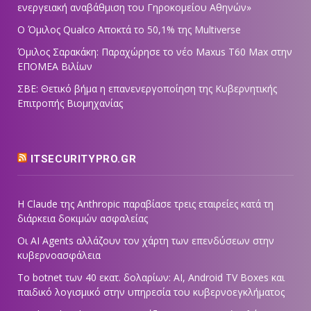
ενεργειακή αναβάθμιση του Γηροκομείου Αθηνών»
Ο Όμιλος Qualco Αποκτά το 50,1% της Multiverse
Όμιλος Σαρακάκη: Παραχώρησε το νέο Maxus T60 Max στην
ΕΠΟΜΕΑ Βιλίων
ΣΒΕ: Θετικό βήμα η επανενεργοποίηση της Κυβερνητικής
Επιτροπής Βιομηχανίας
ITSECURITYPRO.GR
Η Claude της Anthropic παραβίασε τρεις εταιρείες κατά τη
διάρκεια δοκιμών ασφαλείας
Οι AI Agents αλλάζουν τον χάρτη των επενδύσεων στην
κυβερνοασφάλεια
Το botnet των 40 εκατ. δολαρίων: AI, Android TV Boxes και
παιδικό λογισμικό στην υπηρεσία του κυβερνοεγκλήματος