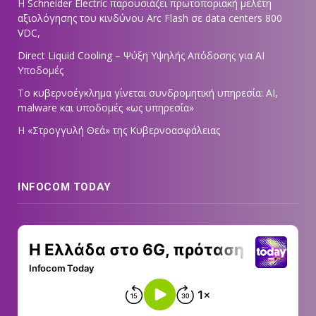
Η Schneider Electric παρουσιάζει πρωτοποριακή μελέτη
αξιολόγησης του κινδύνου Arc Flash σε data centers 800
VDC,
Direct Liquid Cooling – Ψύξη Υψηλής Απόδοσης για AI
Υποδομές
Το κυβερνοέγκλημα γίνεται συνδρομητική υπηρεσία: AI,
malware και υποδομές «ως υπηρεσία»
Η «Στρογγυλή Θεά» της Κυβερνοασφάλειας
INFOCOM TODAY