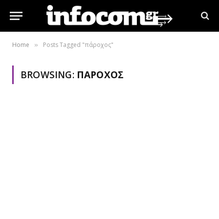
Home
Posts Tagged "πάροχος"
»
BROWSING:
ΠΆΡΟΧΟΣ