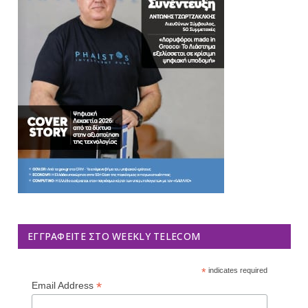
ΕΓΓΡΑΦΕΊΤΕ ΣΤΟ WEEKLY TELECOM
*
indicates required
*
Email Address