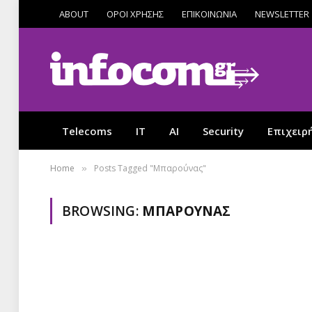
ABOUT
ΟΡΟΙ ΧΡΗΣΗΣ
ΕΠΙΚΟΙΝΩΝΙΑ
NEWSLETTER
Telecoms
IT
AI
Security
Επιχειρ
Home
Posts Tagged "Μπαρούνας"
»
BROWSING:
ΜΠΑΡΟΎΝΑΣ