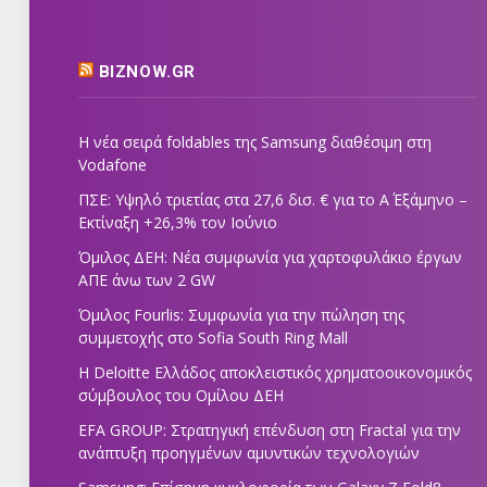
BIZNOW.GR
Η νέα σειρά foldables της Samsung διαθέσιμη στη
Vodafone
ΠΣΕ: Υψηλό τριετίας στα 27,6 δισ. € για το Α΄ Εξάμηνο –
Εκτίναξη +26,3% τον Ιούνιο
Όμιλος ΔΕΗ: Νέα συμφωνία για χαρτοφυλάκιο έργων
ΑΠΕ άνω των 2 GW
Όμιλος Fourlis: Συμφωνία για την πώληση της
συμμετοχής στο Sofia South Ring Mall
Η Deloitte Ελλάδος αποκλειστικός χρηματοοικονομικός
σύμβουλος του Ομίλου ΔΕΗ
EFA GROUP: Στρατηγική επένδυση στη Fractal για την
ανάπτυξη προηγμένων αμυντικών τεχνολογιών