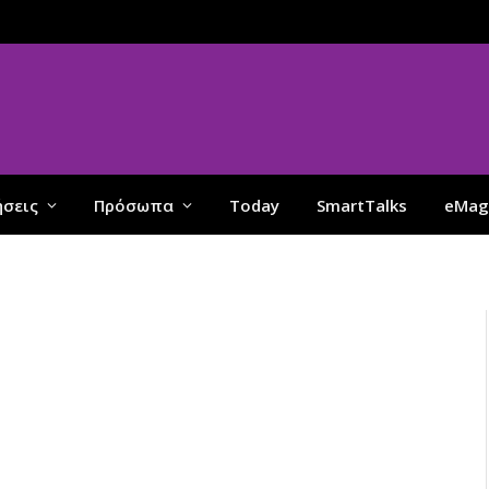
ήσεις
Πρόσωπα
Today
SmartTalks
eMag