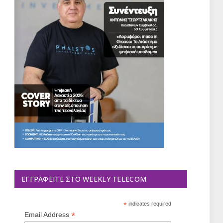
ΕΓΓΡΑΦΕΊΤΕ ΣΤΟ WEEKLY TELECOM
*
indicates required
*
Email Address