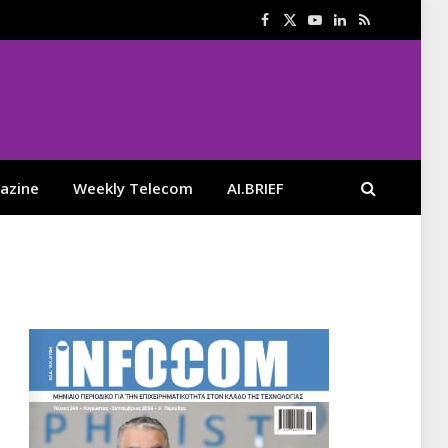
Facebook
X
YouTube
LinkedIn
RSS
(Twitter)
azine
Weekly Telecom
AI.BRIEF