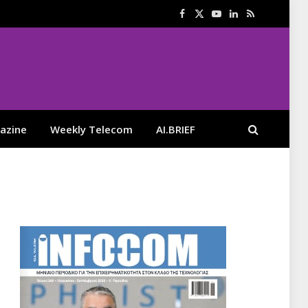
Facebook
X
YouTube
LinkedIn
RSS
(Twitter)
azine
Weekly Telecom
AI.BRIEF