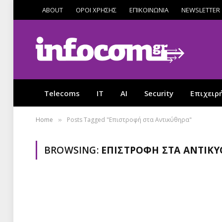
ABOUT
ΟΡΟΙ ΧΡΗΣΗΣ
ΕΠΙΚΟΙΝΩΝΙΑ
NEWSLETTER
Telecoms
IT
AI
Security
Επιχειρ
Home
Posts Tagged "Επιστροφή στα Αντικύθηρα"
»
BROWSING:
ΕΠΙΣΤΡΟΦΉ ΣΤΑ ΑΝΤΙΚ