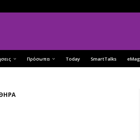
ήσεις
Πρόσωπα
Today
SmartTalks
eMag
ΎΘΗΡΑ