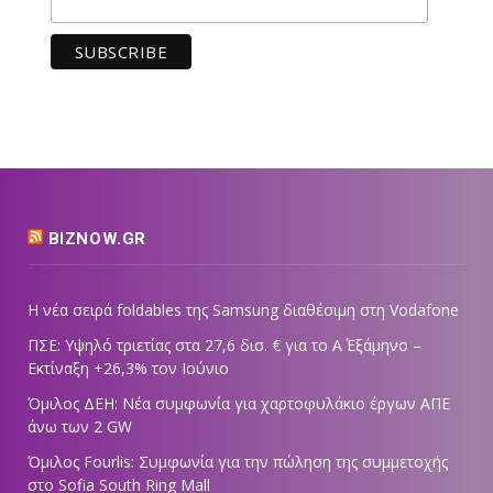
BIZNOW.GR
Η νέα σειρά foldables της Samsung διαθέσιμη στη Vodafone
ΠΣΕ: Υψηλό τριετίας στα 27,6 δισ. € για το Α΄ Εξάμηνο –
Εκτίναξη +26,3% τον Ιούνιο
Όμιλος ΔΕΗ: Νέα συμφωνία για χαρτοφυλάκιο έργων ΑΠΕ
άνω των 2 GW
Όμιλος Fourlis: Συμφωνία για την πώληση της συμμετοχής
στο Sofia South Ring Mall