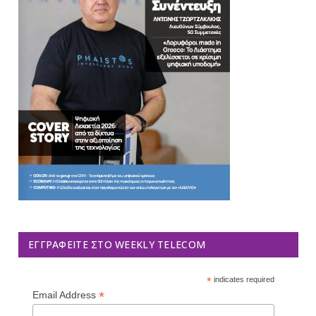
ΕΓΓΡΑΦΕΊΤΕ ΣΤΟ WEEKLY TELECOM
*
indicates required
*
Email Address