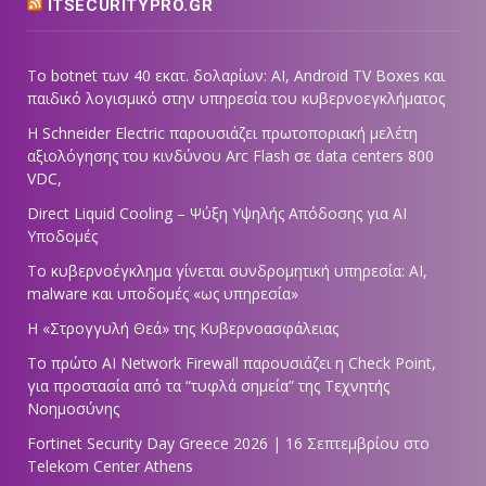
ITSECURITYPRO.GR
Το botnet των 40 εκατ. δολαρίων: AI, Android TV Boxes και
παιδικό λογισμικό στην υπηρεσία του κυβερνοεγκλήματος
Η Schneider Electric παρουσιάζει πρωτοποριακή μελέτη
αξιολόγησης του κινδύνου Arc Flash σε data centers 800
VDC,
Direct Liquid Cooling – Ψύξη Υψηλής Απόδοσης για AI
Υποδομές
Το κυβερνοέγκλημα γίνεται συνδρομητική υπηρεσία: AI,
malware και υποδομές «ως υπηρεσία»
Η «Στρογγυλή Θεά» της Κυβερνοασφάλειας
Tο πρώτο AI Network Firewall παρουσιάζει η Check Point,
για προστασία από τα “τυφλά σημεία” της Τεχνητής
Νοημοσύνης
Fortinet Security Day Greece 2026 | 16 Σεπτεμβρίου στο
Telekom Center Athens