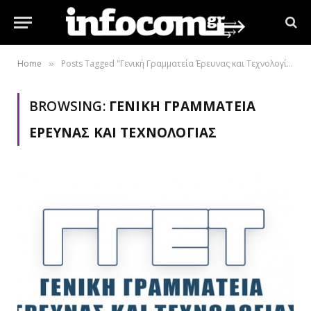
Home
Posts Tagged "Γενική Γραμματεία Έρευνας και Τεχνολογίας"
»
BROWSING:
ΓΕΝΙΚΉ ΓΡΑΜΜΑΤΕΊΑ
ΈΡΕΥΝΑΣ ΚΑΙ ΤΕΧΝΟΛΟΓΊΑΣ