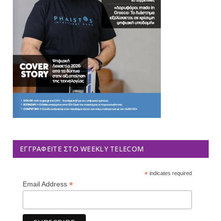
ΕΓΓΡΑΦΕΊΤΕ ΣΤΟ WEEKLY TELECOM
*
indicates required
*
Email Address