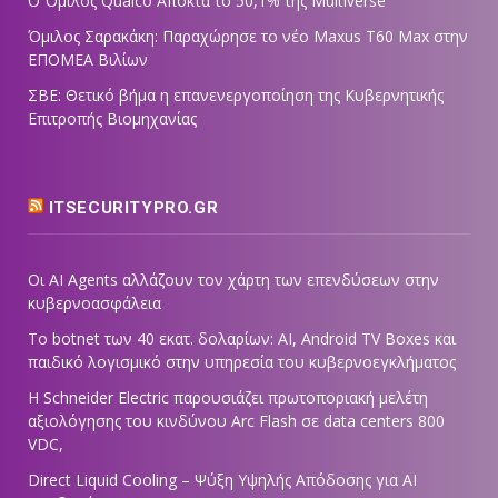
Ο Όμιλος Qualco Αποκτά το 50,1% της Multiverse
Όμιλος Σαρακάκη: Παραχώρησε το νέο Maxus T60 Max στην
ΕΠΟΜΕΑ Βιλίων
ΣΒΕ: Θετικό βήμα η επανενεργοποίηση της Κυβερνητικής
Επιτροπής Βιομηχανίας
ITSECURITYPRO.GR
Οι AI Agents αλλάζουν τον χάρτη των επενδύσεων στην
κυβερνοασφάλεια
Το botnet των 40 εκατ. δολαρίων: AI, Android TV Boxes και
παιδικό λογισμικό στην υπηρεσία του κυβερνοεγκλήματος
Η Schneider Electric παρουσιάζει πρωτοποριακή μελέτη
αξιολόγησης του κινδύνου Arc Flash σε data centers 800
VDC,
Direct Liquid Cooling – Ψύξη Υψηλής Απόδοσης για AI