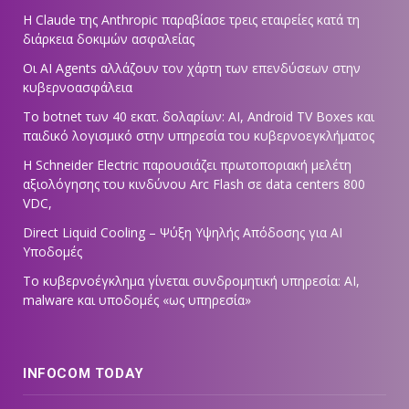
Η Claude της Anthropic παραβίασε τρεις εταιρείες κατά τη
διάρκεια δοκιμών ασφαλείας
Οι AI Agents αλλάζουν τον χάρτη των επενδύσεων στην
κυβερνοασφάλεια
Το botnet των 40 εκατ. δολαρίων: AI, Android TV Boxes και
παιδικό λογισμικό στην υπηρεσία του κυβερνοεγκλήματος
Η Schneider Electric παρουσιάζει πρωτοποριακή μελέτη
αξιολόγησης του κινδύνου Arc Flash σε data centers 800
VDC,
Direct Liquid Cooling – Ψύξη Υψηλής Απόδοσης για AI
Υποδομές
Το κυβερνοέγκλημα γίνεται συνδρομητική υπηρεσία: AI,
malware και υποδομές «ως υπηρεσία»
INFOCOM TODAY