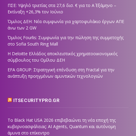
ΠΣΕ: Υψηλό τριετίας στα 27,6 δισ. € για το Α΄ Εξάμηνο –
Εκτίναξη +26,3% τον Ιούνιο
Όμιλος ΔΕΗ: Νέα συμφωνία για χαρτοφυλάκιο έργων ΑΠΕ
άνω των 2 GW
Όμιλος Fourlis: Συμφωνία για την πώληση της συμμετοχής
στο Sofia South Ring Mall
Η Deloitte Ελλάδος αποκλειστικός χρηματοοικονομικός
σύμβουλος του Ομίλου ΔΕΗ
EFA GROUP: Στρατηγική επένδυση στη Fractal για την
ανάπτυξη προηγμένων αμυντικών τεχνολογιών
ITSECURITYPRO.GR
Το Black Hat USA 2026 επιβεβαιώνει τη νέα εποχή της
κυβερνοασφάλειας: AI Agents, Quantum και αυτόνομη
άμυνα στο επίκεντρο