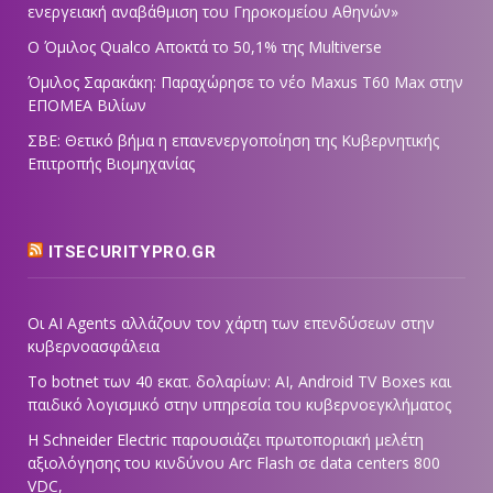
ενεργειακή αναβάθμιση του Γηροκομείου Αθηνών»
Ο Όμιλος Qualco Αποκτά το 50,1% της Multiverse
Όμιλος Σαρακάκη: Παραχώρησε το νέο Maxus T60 Max στην
ΕΠΟΜΕΑ Βιλίων
ΣΒΕ: Θετικό βήμα η επανενεργοποίηση της Κυβερνητικής
Επιτροπής Βιομηχανίας
ITSECURITYPRO.GR
Οι AI Agents αλλάζουν τον χάρτη των επενδύσεων στην
κυβερνοασφάλεια
Το botnet των 40 εκατ. δολαρίων: AI, Android TV Boxes και
παιδικό λογισμικό στην υπηρεσία του κυβερνοεγκλήματος
Η Schneider Electric παρουσιάζει πρωτοποριακή μελέτη
αξιολόγησης του κινδύνου Arc Flash σε data centers 800
VDC,