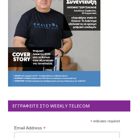
ΕΓΓΡΑΦΕΊΤΕ ΣΤΟ WEEKLY TELECOM
*
indicates required
*
Email Address