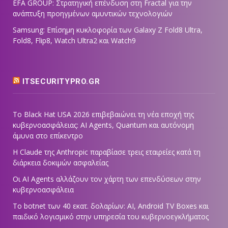
EFA GROUP: Στρατηγική επένδυση στη Fractal για την
ανάπτυξη προηγμένων αμυντικών τεχνολογιών
Samsung: Επίσημη κυκλοφορία των Galaxy Z Fold8 Ultra,
Fold8, Flip8, Watch Ultra2 και Watch9
ITSECURITYPRO.GR
Το Black Hat USA 2026 επιβεβαιώνει τη νέα εποχή της
κυβερνοασφάλειας: AI Agents, Quantum και αυτόνομη
άμυνα στο επίκεντρο
Η Claude της Anthropic παραβίασε τρεις εταιρείες κατά τη
διάρκεια δοκιμών ασφαλείας
Οι AI Agents αλλάζουν τον χάρτη των επενδύσεων στην
κυβερνοασφάλεια
Το botnet των 40 εκατ. δολαρίων: AI, Android TV Boxes και
παιδικό λογισμικό στην υπηρεσία του κυβερνοεγκλήματος