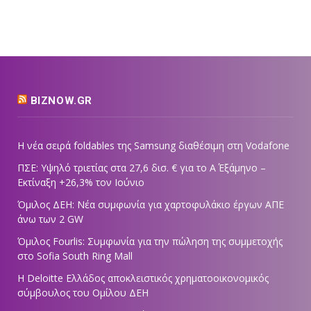
BIZNOW.GR
Η νέα σειρά foldables της Samsung διαθέσιμη στη Vodafone
ΠΣΕ: Υψηλό τριετίας στα 27,6 δισ. € για το Α΄ Εξάμηνο –
Εκτίναξη +26,3% τον Ιούνιο
Όμιλος ΔΕΗ: Νέα συμφωνία για χαρτοφυλάκιο έργων ΑΠΕ
άνω των 2 GW
Όμιλος Fourlis: Συμφωνία για την πώληση της συμμετοχής
στο Sofia South Ring Mall
Η Deloitte Ελλάδος αποκλειστικός χρηματοοικονομικός
σύμβουλος του Ομίλου ΔΕΗ