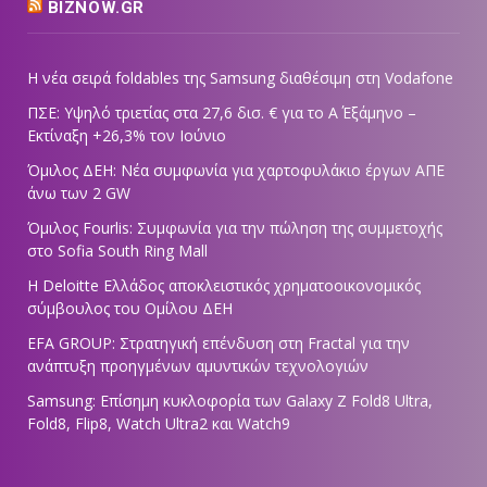
BIZNOW.GR
Η νέα σειρά foldables της Samsung διαθέσιμη στη Vodafone
ΠΣΕ: Υψηλό τριετίας στα 27,6 δισ. € για το Α΄ Εξάμηνο –
Εκτίναξη +26,3% τον Ιούνιο
Όμιλος ΔΕΗ: Νέα συμφωνία για χαρτοφυλάκιο έργων ΑΠΕ
άνω των 2 GW
Όμιλος Fourlis: Συμφωνία για την πώληση της συμμετοχής
στο Sofia South Ring Mall
Η Deloitte Ελλάδος αποκλειστικός χρηματοοικονομικός
σύμβουλος του Ομίλου ΔΕΗ
EFA GROUP: Στρατηγική επένδυση στη Fractal για την
ανάπτυξη προηγμένων αμυντικών τεχνολογιών
Samsung: Επίσημη κυκλοφορία των Galaxy Z Fold8 Ultra,
Fold8, Flip8, Watch Ultra2 και Watch9