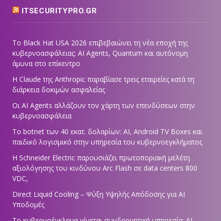
ITSECURITYPRO.GR
Το Black Hat USA 2026 επιβεβαιώνει τη νέα εποχή της
κυβερνοασφάλειας: AI Agents, Quantum και αυτόνομη
άμυνα στο επίκεντρο
Η Claude της Anthropic παραβίασε τρεις εταιρείες κατά τη
διάρκεια δοκιμών ασφαλείας
Οι AI Agents αλλάζουν τον χάρτη των επενδύσεων στην
κυβερνοασφάλεια
Το botnet των 40 εκατ. δολαρίων: AI, Android TV Boxes και
παιδικό λογισμικό στην υπηρεσία του κυβερνοεγκλήματος
Η Schneider Electric παρουσιάζει πρωτοποριακή μελέτη
αξιολόγησης του κινδύνου Arc Flash σε data centers 800
VDC,
Direct Liquid Cooling – Ψύξη Υψηλής Απόδοσης για AI
Υποδομές
Το κυβερνοέγκλημα γίνεται συνδρομητική υπηρεσία: AI,