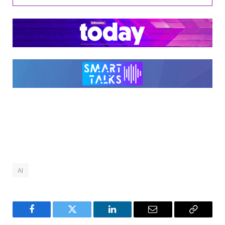
AI
Facebook
Twitter
LinkedIn
Email
Copy