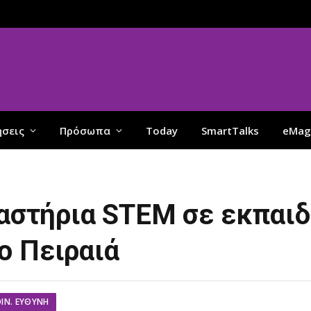
ήσεις
Πρόσωπα
Today
SmartTalks
eMag
γαστήρια STEM σε εκπαι
ο Πειραιά
ΟΙΝ. ΕΥΘΎΝΗ