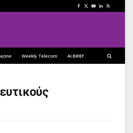
Facebook
X
YouTube
LinkedIn
RSS
(Twitter)
azine
Weekly Telecom
AI.BRIEF
δευτικούς