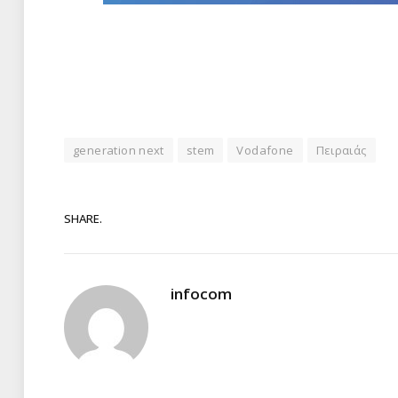
generation next
stem
Vodafone
Πειραιάς
SHARE.
infocom