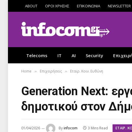
ABOUT
ΟΡΟΙ ΧΡΗΣΗΣ
ΕΠΙΚΟΙΝΩΝΙΑ
NEWSLETTER
Telecoms
IT
AI
Security
Επιχειρ
Home
Επιχειρήσεις
Εταιρ. Κοιν. Ευθύνη
»
»
Generation Next: ερ
δημοτικού στον Δήμ
ΕΤΑΙΡ. Κ
01/04/2026
By
infocom
3 Mins Read