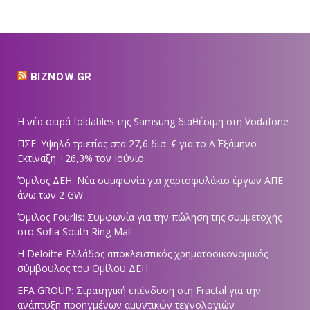
BIZNOW.GR
Η νέα σειρά foldables της Samsung διαθέσιμη στη Vodafone
ΠΣΕ: Υψηλό τριετίας στα 27,6 δισ. € για το Α΄ Εξάμηνο –
Εκτίναξη +26,3% τον Ιούνιο
Όμιλος ΔΕΗ: Νέα συμφωνία για χαρτοφυλάκιο έργων ΑΠΕ
άνω των 2 GW
Όμιλος Fourlis: Συμφωνία για την πώληση της συμμετοχής
στο Sofia South Ring Mall
Η Deloitte Ελλάδος αποκλειστικός χρηματοοικονομικός
σύμβουλος του Ομίλου ΔΕΗ
EFA GROUP: Στρατηγική επένδυση στη Fractal για την
ανάπτυξη προηγμένων αμυντικών τεχνολογιών