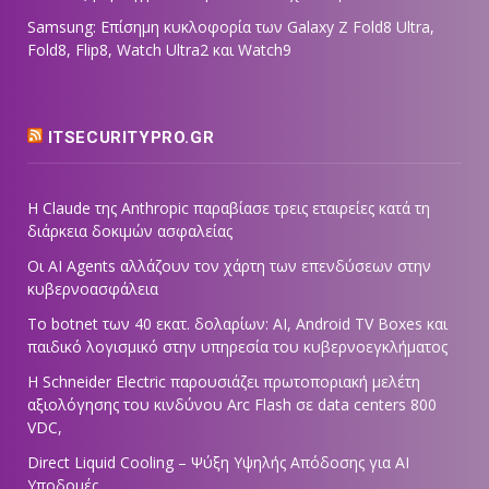
Samsung: Επίσημη κυκλοφορία των Galaxy Z Fold8 Ultra,
Fold8, Flip8, Watch Ultra2 και Watch9
ITSECURITYPRO.GR
Η Claude της Anthropic παραβίασε τρεις εταιρείες κατά τη
διάρκεια δοκιμών ασφαλείας
Οι AI Agents αλλάζουν τον χάρτη των επενδύσεων στην
κυβερνοασφάλεια
Το botnet των 40 εκατ. δολαρίων: AI, Android TV Boxes και
παιδικό λογισμικό στην υπηρεσία του κυβερνοεγκλήματος
Η Schneider Electric παρουσιάζει πρωτοποριακή μελέτη
αξιολόγησης του κινδύνου Arc Flash σε data centers 800
VDC,
Direct Liquid Cooling – Ψύξη Υψηλής Απόδοσης για AI
Υποδομές