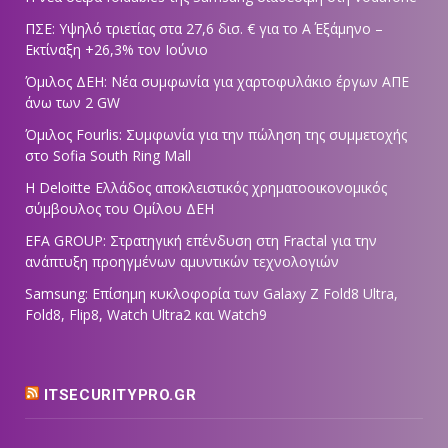
ΠΣΕ: Υψηλό τριετίας στα 27,6 δισ. € για το Α΄ Εξάμηνο –
Εκτίναξη +26,3% τον Ιούνιο
Όμιλος ΔΕΗ: Νέα συμφωνία για χαρτοφυλάκιο έργων ΑΠΕ
άνω των 2 GW
Όμιλος Fourlis: Συμφωνία για την πώληση της συμμετοχής
στο Sofia South Ring Mall
Η Deloitte Ελλάδος αποκλειστικός χρηματοοικονομικός
σύμβουλος του Ομίλου ΔΕΗ
EFA GROUP: Στρατηγική επένδυση στη Fractal για την
ανάπτυξη προηγμένων αμυντικών τεχνολογιών
Samsung: Επίσημη κυκλοφορία των Galaxy Z Fold8 Ultra,
Fold8, Flip8, Watch Ultra2 και Watch9
ITSECURITYPRO.GR