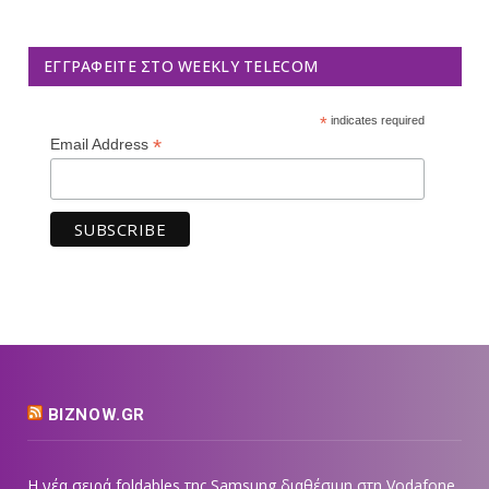
ΕΓΓΡΑΦΕΊΤΕ ΣΤΟ WEEKLY TELECOM
*
indicates required
*
Email Address
BIZNOW.GR
Η νέα σειρά foldables της Samsung διαθέσιμη στη Vodafone