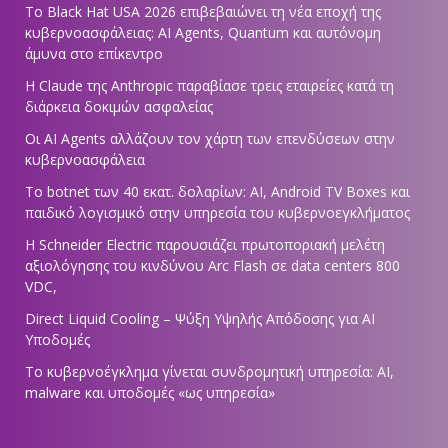
Το Black Hat USA 2026 επιβεβαιώνει τη νέα εποχή της
κυβερνοασφάλειας: AI Agents, Quantum και αυτόνομη
άμυνα στο επίκεντρο
Η Claude της Anthropic παραβίασε τρεις εταιρείες κατά τη
διάρκεια δοκιμών ασφαλείας
Οι AI Agents αλλάζουν τον χάρτη των επενδύσεων στην
κυβερνοασφάλεια
Το botnet των 40 εκατ. δολαρίων: AI, Android TV Boxes και
παιδικό λογισμικό στην υπηρεσία του κυβερνοεγκλήματος
Η Schneider Electric παρουσιάζει πρωτοποριακή μελέτη
αξιολόγησης του κινδύνου Arc Flash σε data centers 800
VDC,
Direct Liquid Cooling – Ψύξη Υψηλής Απόδοσης για AI
Υποδομές
Το κυβερνοέγκλημα γίνεται συνδρομητική υπηρεσία: AI,
malware και υποδομές «ως υπηρεσία»