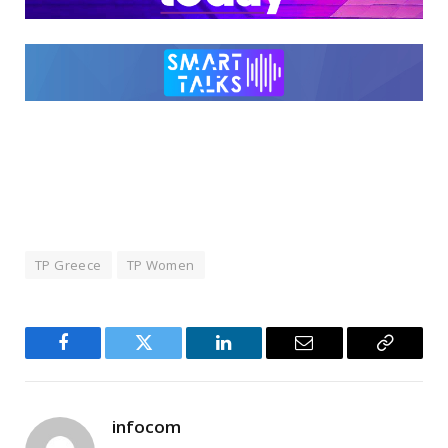
TP Greece
TP Women
Facebook
Twitter
LinkedIn
Email
Copy
Link
infocom