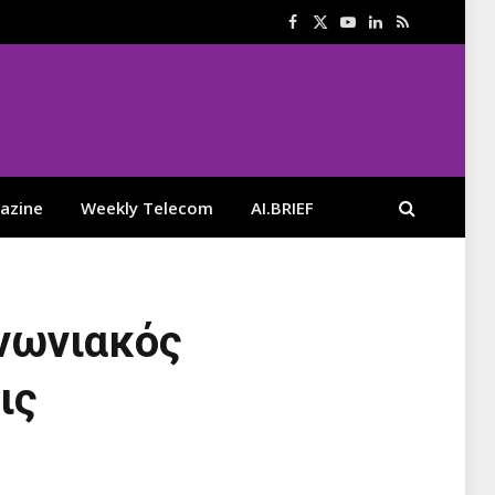
Facebook
X
YouTube
LinkedIn
RSS
(Twitter)
azine
Weekly Telecom
AI.BRIEF
νωνιακός
ις