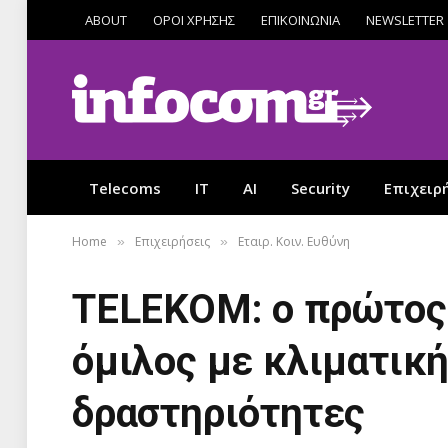
ABOUT
ΟΡΟΙ ΧΡΗΣΗΣ
ΕΠΙΚΟΙΝΩΝΙΑ
NEWSLETTER
Telecoms
IT
AI
Security
Επιχειρ
Home
Επιχειρήσεις
Εταιρ. Κοιν. Ευθύνη
»
»
TELEKOM: ο πρώτος
όμιλος με κλιματική
δραστηριότητες