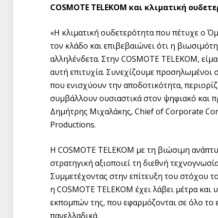
COSMOTE
TELEKOM
και κλιματική ουδετ
«Η κλιματική ουδετερότητα που πέτυχε ο Ό
τον κλάδο και επιβεβαιώνει ότι η βιωσιμότη
αλληλένδετα. Στην COSMOTE TELEKOM, είμα
αυτή επιτυχία. Συνεχίζουμε προσηλωμένοι 
που ενισχύουν την αποδοτικότητα, περιορί
συμβάλλουν ουσιαστικά στον ψηφιακό και πρ
Δημήτρης Μιχαλάκης, Chief of Corporate Com
Productions.
H COSMOTE TELEKOM με τη βιώσιμη ανάπτυξ
στρατηγική αξιοποιεί τη διεθνή τεχνογνωσία
Συμμετέχοντας στην επίτευξη του στόχου τ
η COSMOTE TELEKOM έχει λάβει μέτρα και υ
εκπομπών της, που εφαρμόζονται σε όλο το
πανελλαδικά.