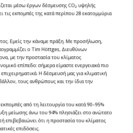
ίζεται μέσω έργων δέσμευσης CO₂ υψηλής
ι τις εκπομπές της κατά περίπου 28 εκατομμύρια
τος. Εμείς την κάναμε πράξη. Με προσήλωση,
πογραμμίζει ο Tim Höttges, Διευθύνων
α, με την προστασία του κλίματος
ομικό επίπεδο: σήμερα είμαστε ενεργειακά πιο
 επιχειρηματικά. Η δέσμευσή μας για κλιματική
βάλλον, τους ανθρώπους και την ίδια την
 εκπομπές από τη λειτουργία του κατά 90–95%
τευξη μείωσης άνω του 94% πλησιάζει στο ανώτατο
υτή επιβεβαιώνει ότι η προστασία του κλίματος
ατικές επιδόσεις.