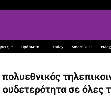
ήσεις
Πρόσωπα
Today
SmartTalks
eMag
 πολυεθνικός τηλεπικοι
 ουδετερότητα σε όλες τ