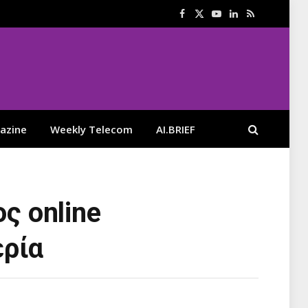
Facebook
X
YouTube
LinkedIn
RSS
(Twitter)
azine
Weekly Telecom
AI.BRIEF
ς online
ερία