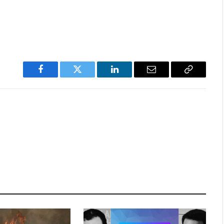
Facebook
Twitter
LinkedIn
Email
Copy
Link