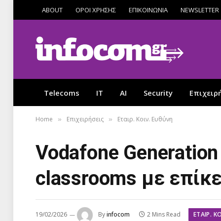
ABOUT
ΟΡΟΙ ΧΡΗΣΗΣ
ΕΠΙΚΟΙΝΩΝΙΑ
NEWSLETTER
Telecoms
IT
AI
Security
Επιχειρ
Home
Επιχειρήσεις
Εταιρ. Κοιν. Ευθύνη
»
»
Vodafone Generation 
classrooms με επίκ
ΕΤΑΙΡ. Κ
19/02/2026
By
infocom
2 Mins Read