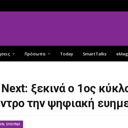
ήσεις
Πρόσωπα
Today
SmartTalks
eMag
Next: ξεκινά ο 1ος κύκλο
εντρο την ψηφιακή ευημ
ΟΙΝ. ΕΥΘΎΝΗ