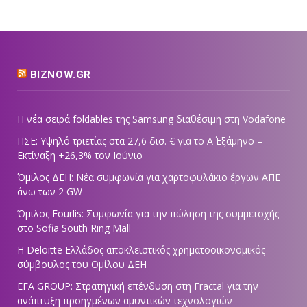
BIZNOW.GR
Η νέα σειρά foldables της Samsung διαθέσιμη στη Vodafone
ΠΣΕ: Υψηλό τριετίας στα 27,6 δισ. € για το Α΄ Εξάμηνο –
Εκτίναξη +26,3% τον Ιούνιο
Όμιλος ΔΕΗ: Νέα συμφωνία για χαρτοφυλάκιο έργων ΑΠΕ
άνω των 2 GW
Όμιλος Fourlis: Συμφωνία για την πώληση της συμμετοχής
στο Sofia South Ring Mall
Η Deloitte Ελλάδος αποκλειστικός χρηματοοικονομικός
σύμβουλος του Ομίλου ΔΕΗ
EFA GROUP: Στρατηγική επένδυση στη Fractal για την
ανάπτυξη προηγμένων αμυντικών τεχνολογιών