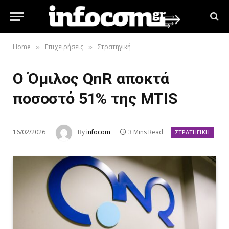
Home
Επιχειρήσεις
Στρατηγική
»
»
Ο Όμιλος QnR αποκτά
ποσοστό 51% της MTIS
16/02/2026
By
infocom
3 Mins Read
ΣΤΡΑΤΗΓΙΚΉ