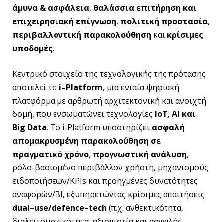
άμυνα & ασφάλεια
,
θαλάσσια επιτήρηση και
επιχειρησιακή επίγνωση
,
πολιτική προστασία
,
περιβαλλοντική παρακολούθηση
και
κρίσιμες
υποδομές
.
Κεντρικό στοιχείο της τεχνολογικής της πρότασης
αποτελεί το
i
–
Platform
, μια ενιαία ψηφιακή
πλατφόρμα με αρθρωτή αρχιτεκτονική και ανοιχτή
δομή, που ενσωματώνει τεχνολογίες
IoT
,
AI
και
Big
Data
. Το i-Platform υποστηρίζει
ασφαλή
απομακρυσμένη παρακολούθηση σε
πραγματικό χρόνο
,
προγνωστική ανάλυση
,
ρόλο-βασισμένο περιβάλλον χρήστη, μηχανισμούς
ειδοποιήσεων/KPIs και προηγμένες δυνατότητες
αναφορών/BI, εξυπηρετώντας κρίσιμες απαιτήσεις
dual
–
use
/
defence
–
tech
(π.χ. ανθεκτικότητα,
διαλειτουργικότητα, αξιοπιστία και ασφαλής