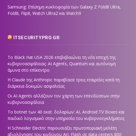
Samsung: Επίσημη κυκλοφορία των Galaxy Z Fold8 Ultra,
Fold8, Flip8, Watch Ultra2 και Watch9
ITSECURITYPRO.GR
Το Black Hat USA 2026 επιβεβαιώνει τη νέα εποχή της
κυβερνοασφάλειας: AI Agents, Quantum και αυτόνομη
άμυνα στο επίκεντρο
Η Claude της Anthropic παραβίασε τρεις εταιρείες κατά τη
διάρκεια δοκιμών ασφαλείας
Οι AI Agents αλλάζουν τον χάρτη των επενδύσεων στην
κυβερνοασφάλεια
Το botnet των 40 εκατ. δολαρίων: AI, Android TV Boxes και
παιδικό λογισμικό στην υπηρεσία του κυβερνοεγκλήματος
Η Schneider Electric παρουσιάζει πρωτοποριακή μελέτη
αξιολόγησης του κινδύνου Arc Flash σε data centers 800