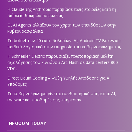
Η Claude της Anthropic παραβίασε τρεις εταιρείες κατά τη
διάρκεια δοκιμών ασφαλείας
Οι AI Agents αλλάζουν τον χάρτη των επενδύσεων στην
κυβερνοασφάλεια
Το botnet των 40 εκατ. δολαρίων: AI, Android TV Boxes και
παιδικό λογισμικό στην υπηρεσία του κυβερνοεγκλήματος
Η Schneider Electric παρουσιάζει πρωτοποριακή μελέτη
αξιολόγησης του κινδύνου Arc Flash σε data centers 800
VDC,
Direct Liquid Cooling – Ψύξη Υψηλής Απόδοσης για AI
Υποδομές
Το κυβερνοέγκλημα γίνεται συνδρομητική υπηρεσία: AI,
malware και υποδομές «ως υπηρεσία»
INFOCOM TODAY