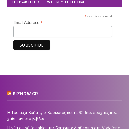
ΕΓΓΡΑΦΕΊΤΕ ΣΤΟ WEEKLY TELECOM
*
indicates required
*
Email Address
BIZNOW.GR
Η Τράπεζα Κρήτης, ο Κοσκωτάς και τα 32 δισ. δραχμές που
χάθηκαν στα βιβλία
Η νέα σειρά foldables της Samsung διαθέσιμη στη Vodafone