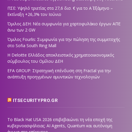
ΠΣΕ: Υψηλό τριετίας στα 27,6 δισ. € για το Α΄ Εξάμηνο –
Εκτίναξη +26,3% τον Ιούνιο
Όμιλος ΔΕΗ: Νέα συμφωνία για χαρτοφυλάκιο έργων ΑΠΕ
άνω των 2 GW
Όμιλος Fourlis: Συμφωνία για την πώληση της συμμετοχής
στο Sofia South Ring Mall
Η Deloitte Ελλάδος αποκλειστικός χρηματοοικονομικός
σύμβουλος του Ομίλου ΔΕΗ
EFA GROUP: Στρατηγική επένδυση στη Fractal για την
ανάπτυξη προηγμένων αμυντικών τεχνολογιών
ITSECURITYPRO.GR
Το Black Hat USA 2026 επιβεβαιώνει τη νέα εποχή της
κυβερνοασφάλειας: AI Agents, Quantum και αυτόνομη
άμυνα στο επίκεντρο