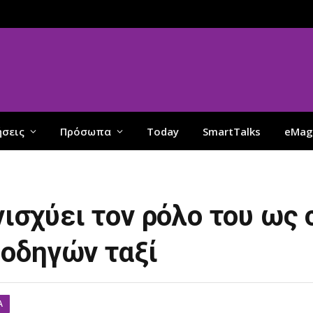
ήσεις
Πρόσωπα
Today
SmartTalks
eMag
ενισχύει τον ρόλο του ως
οδηγών ταξί
Α