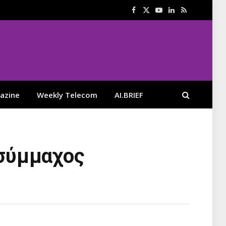
Facebook
X
YouTube
LinkedIn
RSS
(Twitter)
azine
Weekly Telecom
AI.BRIEF
 σύμμαχος