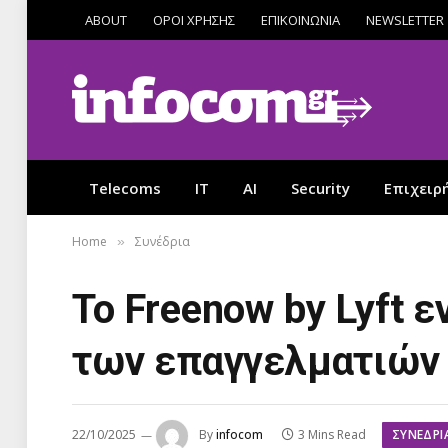
ABOUT
ΟΡΟΙ ΧΡΗΣΗΣ
ΕΠΙΚΟΙΝΩΝΙΑ
NEWSLETTER
Telecoms
IT
AI
Security
Επιχειρ
Home
Συνέδρια
»
Το Freenow by Lyft 
των επαγγελματιών 
ΣΥΝΈΔΡΙ
22/10/2025
By
infocom
3 Mins Read