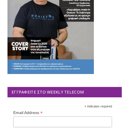
ΕΓΓΡΑΦΕΊΤΕ ΣΤΟ WEEKLY TELECOM
*
indicates required
*
Email Address