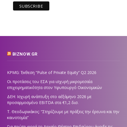
BIZNOW.GR
KPMG: Έκθεση “Pulse of Private Equity” Q2 2026
Οι προτάσεις του ΕΣΑ για ισχυρή μικρομεσαία
επιχειρηματικότητα στον Υφυπουργό Οικονομικών
ΔΕΗ: Ισχυρή ανάπτυξη στο α΄εξάμηνο 2026 με
προσαρμοσμένο EBITDA στα €1,2 δισ.
Τ. Θεοδωρικάκος: “Στηρίζουμε με πράξεις την έρευνα και την
καινοτομία”
Για πρώτη φορά το Αρχαίο Θέατρο Επιδαύρου άνοιξε τις