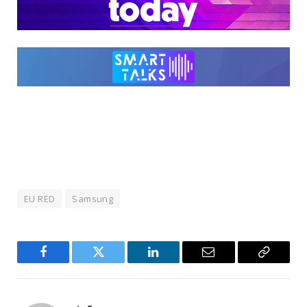
EU RED
Samsung
Facebook
Twitter
LinkedIn
Email
Copy
Link