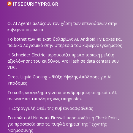
ITSECURITYPRO.GR
Οι AI Agents αλλάζουν τον χάρτη των επενδύσεων στην
κυβερνοασφάλεια
Το botnet των 40 εκατ. δολαρίων: AI, Android TV Boxes και
παιδικό λογισμικό στην υπηρεσία του κυβερνοεγκλήματος
Η Schneider Electric παρουσιάζει πρωτοποριακή μελέτη
αξιολόγησης του κινδύνου Arc Flash σε data centers 800
VDC,
Direct Liquid Cooling – Ψύξη Υψηλής Απόδοσης για AI
Υποδομές
Το κυβερνοέγκλημα γίνεται συνδρομητική υπηρεσία: AI,
malware και υποδομές «ως υπηρεσία»
Η «Στρογγυλή Θεά» της Κυβερνοασφάλειας
Tο πρώτο AI Network Firewall παρουσιάζει η Check Point,
για προστασία από τα “τυφλά σημεία” της Τεχνητής
Νοημοσύνης