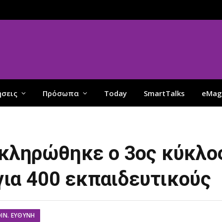
ήσεις
Πρόσωπα
Today
SmartTalks
eMag
λοκληρώθηκε ο 3ος κύκλ
ια 400 εκπαιδευτικούς
ΟΙΝ. ΕΥΘΎΝΗ