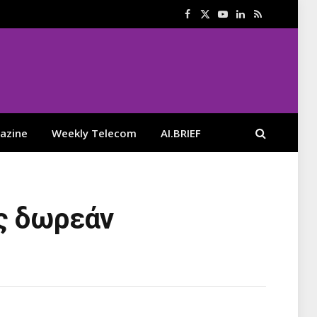
Facebook
X
YouTube
LinkedIn
RSS
(Twitter)
azine
Weekly Telecom
AI.BRIEF
ος δωρεάν