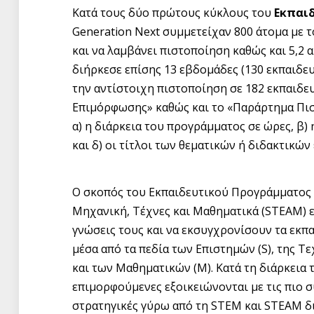
Κατά τους δύο πρώτους κύκλους του
Εκπαι
Generation Next συμμετείχαν 800 άτομα με 
και να λαμβάνει πιστοποίηση καθώς και 5,2 
διήρκεσε επίσης 13 εβδομάδες (130 εκπαιδευ
την αντίστοιχη πιστοποίηση σε 182 εκπαιδε
Επιμόρφωσης» καθώς και το «Παράρτημα Πι
α) η διάρκεια του προγράμματος σε ώρες, β) 
και δ) οι τίτλοι των θεματικών ή διδακτικώ
Ο σκοπός του Εκπαιδευτικού Προγράμματος 
Μηχανική, Τέχνες και Μαθηματικά (STEAM) εί
γνώσεις τους και να εκσυγχρονίσουν τα εκπ
μέσα από τα πεδία των Επιστημών (S), της Τε
και των Μαθηματικών (Μ). Κατά τη διάρκεια
επιμορφούμενες εξοικειώνονται με τις πιο 
στρατηγικές γύρω από τη STEM και STEAM δι