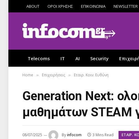
ABOUT
ΟΡΟΙ ΧΡΗΣΗΣ
ΕΠΙΚΟΙΝΩΝΙΑ
NEWSLETTER
Telecoms
IT
AI
Security
Επιχειρ
Home
Επιχειρήσεις
Εταιρ. Κοιν. Ευθύνη
»
»
Generation Next: ο
μαθημάτων STEAM γ
ΕΤΑΙΡ. Κ
08/07/2025
By
infocom
3 Mins Read