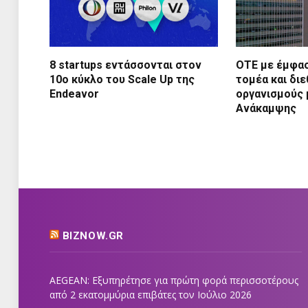
8 startups εντάσσονται στον
ΟΤΕ με έμφασ
10ο κύκλο του Scale Up της
τομέα και διε
Endeavor
οργανισμούς 
Ανάκαμψης
BIZNOW.GR
AEGEAN: Εξυπηρέτησε για πρώτη φορά περισσοτέρους
από 2 εκατομμύρια επιβάτες τον Ιούλιο 2026