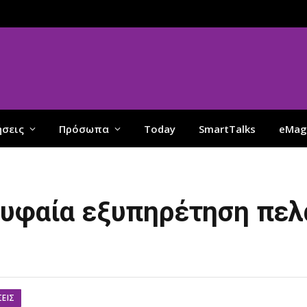
ήσεις
Πρόσωπα
Today
SmartTalks
eMag
ρυφαία εξυπηρέτηση πελ
ΣΕΙΣ