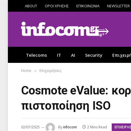
ABOUT
ΟΡΟΙ ΧΡΗΣΗΣ
ΕΠΙΚΟΙΝΩΝΙΑ
NEWSLETTER
Telecoms
IT
AI
Security
Επιχειρ
Home
Επιχειρήσεις
»
Cosmote eValue: κο
πιστοποίηση ISO
ΕΠΙΧΕΙΡΉ
02/07/2025
By
infocom
2 Mins Read