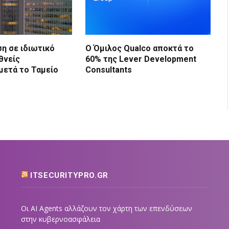
η σε ιδιωτικό
Ο Όμιλος Qualco αποκτά το
θνείς
60% της Lever Development
μετά το Ταμείο
Consultants
ITSECURITYPRO.GR
Οι AI Agents αλλάζουν τον χάρτη των επενδύσεων
στην κυβερνοασφάλεια