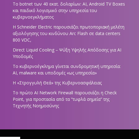
Το botnet των 40 εκατ. δολαρίων: AI, Android TV Boxes
και παιδικό λογισμικό στην υπηρεσία του
κυβερνοεγκλήματος
Η Schneider Electric παρουσιάζει πρωτοποριακή μελέτη
αξιολόγησης του κινδύνου Arc Flash σε data centers
800 VDC,
Direct Liquid Cooling – Ψύξη Υψηλής Απόδοσης για AI
Υποδομές
Το κυβερνοέγκλημα γίνεται συνδρομητική υπηρεσία:
AI, malware και υποδομές «ως υπηρεσία»
Η «Στρογγυλή Θεά» της Κυβερνοασφάλειας
Tο πρώτο AI Network Firewall παρουσιάζει η Check
Point, για προστασία από τα “τυφλά σημεία” της
Τεχνητής Νοημοσύνης