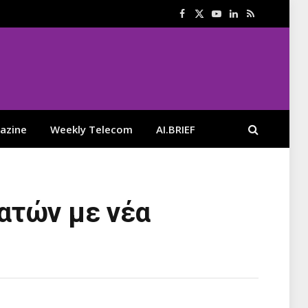
Facebook
X
YouTube
LinkedIn
RSS
(Twitter)
azine
Weekly Telecom
AI.BRIEF
ατών με νέα