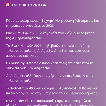
ITSECURITYPRO.GR
Πόσο ασφαλής είναι η Τεχνητή Νοημοσύνη (AI) σήμερα; Και
τι πρέπει να γνωρίζετε το 2026
Black Hat USA 2026: Τα εργαλεία που δείχνουν το μέλλον
της κυβερνοασφάλειας
Το Black Hat USA 2026 επιβεβαιώνει τη νέα εποχή της
κυβερνοασφάλειας: AI Agents, Quantum και αυτόνομη
άμυνα στο επίκεντρο
Η Claude της Anthropic παραβίασε τρεις εταιρείες κατά τη
διάρκεια δοκιμών ασφαλείας
Οι AI Agents αλλάζουν τον χάρτη των επενδύσεων στην
κυβερνοασφάλεια
Το botnet των 40 εκατ. δολαρίων: AI, Android TV Boxes και
παιδικό λογισμικό στην υπηρεσία του κυβερνοεγκλήματος
Η Schneider Electric παρουσιάζει πρωτοποριακή μελέτη
αξιολόγησης του κινδύνου Arc Flash σε data centers 800