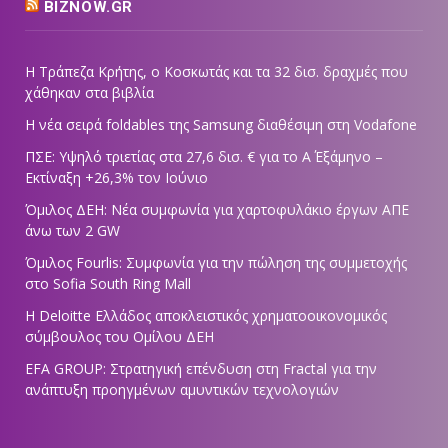
BIZNOW.GR
Η Τράπεζα Κρήτης, ο Κοσκωτάς και τα 32 δισ. δραχμές που
χάθηκαν στα βιβλία
Η νέα σειρά foldables της Samsung διαθέσιμη στη Vodafone
ΠΣΕ: Υψηλό τριετίας στα 27,6 δισ. € για το Α΄ Εξάμηνο –
Εκτίναξη +26,3% τον Ιούνιο
Όμιλος ΔΕΗ: Νέα συμφωνία για χαρτοφυλάκιο έργων ΑΠΕ
άνω των 2 GW
Όμιλος Fourlis: Συμφωνία για την πώληση της συμμετοχής
στο Sofia South Ring Mall
Η Deloitte Ελλάδος αποκλειστικός χρηματοοικονομικός
σύμβουλος του Ομίλου ΔΕΗ
EFA GROUP: Στρατηγική επένδυση στη Fractal για την
ανάπτυξη προηγμένων αμυντικών τεχνολογιών