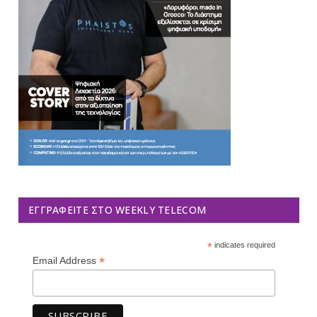
ΕΓΓΡΑΦΕΊΤΕ ΣΤΟ WEEKLY TELECOM
*
indicates required
*
Email Address