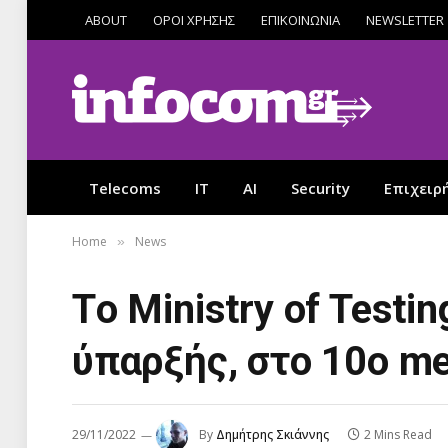
ABOUT
ΟΡΟΙ ΧΡΗΣΗΣ
ΕΠΙΚΟΙΝΩΝΙΑ
NEWSLETTER
Telecoms
IT
AI
Security
Επιχειρ
Home
News
»
Tο Ministry of Testi
ύπαρξής, στο 10ο me
29/11/2022
By
Δημήτρης Σκιάννης
2 Mins Read