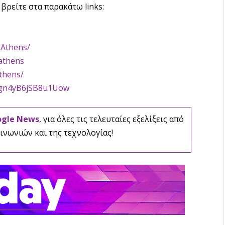
βρείτε στα παρακάτω links:
-Athens/
athens
thens/
Ign4yB6jSB8u1Uow
ogle News
, για όλες τις τελευταίες εξελίξεις από
ινωνιών και της τεχνολογίας!