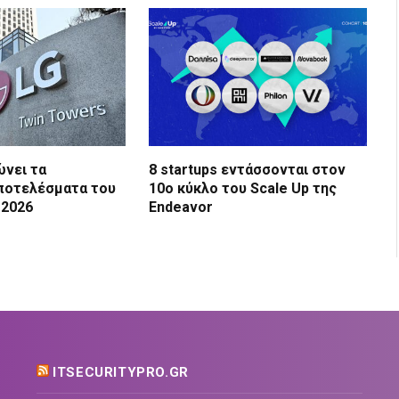
ώνει τα
8 startups εντάσσονται στον
ποτελέσματα του
10ο κύκλο του Scale Up της
 2026
Endeavor
ITSECURITYPRO.GR