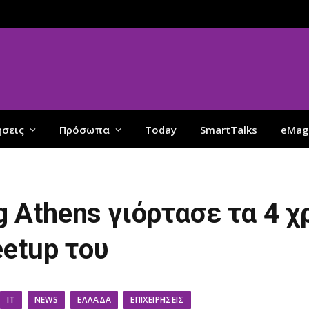
ήσεις
Πρόσωπα
Today
SmartTalks
eMag
ng Athens γιόρτασε τα 4 χ
etup του
IT
NEWS
ΕΛΛΆΔΑ
ΕΠΙΧΕΙΡΉΣΕΙΣ