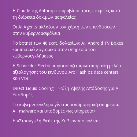
Η Claude της Anthropic παραβίασε τρεις εταιρείες κατά
τη διάρκεια δοκιμών ασφαλείας
Οι AI Agents αλλάζουν τον χάρτη των επενδύσεων
στην κυβερνοασφάλεια
Το botnet των 40 εκατ. δολαρίων: AI, Android TV Boxes
και παιδικό λογισμικό στην υπηρεσία του
κυβερνοεγκλήματος
Η Schneider Electric παρουσιάζει πρωτοποριακή μελέτη
αξιολόγησης του κινδύνου Arc Flash σε data centers
800 VDC,
Direct Liquid Cooling – Ψύξη Υψηλής Απόδοσης για AI
Υποδομές
Το κυβερνοέγκλημα γίνεται συνδρομητική υπηρεσία:
AI, malware και υποδομές «ως υπηρεσία»
Η «Στρογγυλή Θεά» της Κυβερνοασφάλειας