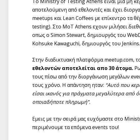
Το Ministry of Testing Athens είναι μια μη
αποτελούμενη από εθελοντές και έχει διοργ
meetups και Lean Coffees με επίκεντρο τα θ
testing). Στο MoT Athens εχουν μιλήσει διε
οπως ο Simon Stewart, δημιουργός του WebDri
Kohsuke Kawaguchi, δημιουργός του Jenkins.
Στην διαδικτυακή πλατφόρμα meetup.com, τ
εθελοντών αποτελείται απο 30 άτομα.
Ρω
τους πίσω από την διοργάνωση μεγάλων even
τους χρόνο. Η απάντηση ηταν:
“Αυτό που κερδ
είσαι ικανός για πράγματα μεγαλύτερα από ό
οποιαδήποτε πληρωμή”.
Εμεις με την σειρά μας ευχόμαστε στο Minist
περιμένουμε τα επόμενα events του!