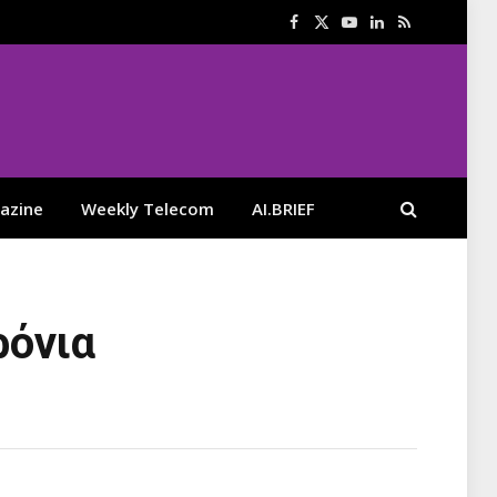
Facebook
X
YouTube
LinkedIn
RSS
(Twitter)
azine
Weekly Telecom
AI.BRIEF
ρόνια