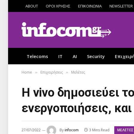
ABOUT
ΟΡΟΙ ΧΡΗΣΗΣ
ΕΠΙΚΟΙΝΩΝΙΑ
NEWSLETTER
Telecoms
IT
AI
Security
Επιχειρ
Home
Επιχειρήσεις
Μελέτες
»
»
Η vivo δημοσιεύει το
ενεργοποιήσεις, και
ΜΕΛΈΤΕΣ
27/07/2022
By
infocom
3 Mins Read