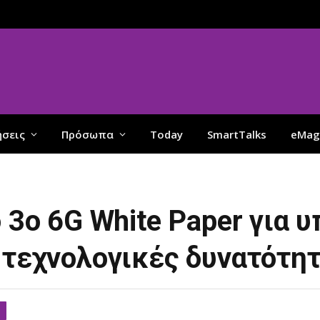
ήσεις
Πρόσωπα
Today
SmartTalks
eMag
 3ο 6G White Paper για 
 τεχνολογικές δυνατότη