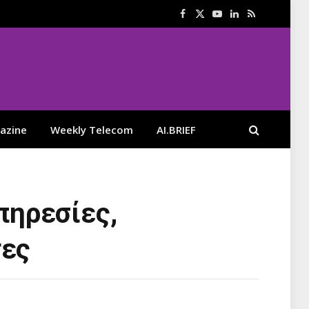
Facebook
X
YouTube
LinkedIn
RSS
(Twitter)
azine
Weekly Telecom
AI.BRIEF
υπηρεσίες,
τες