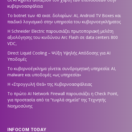
κυβερνοασφάλεια
Το botnet των 40 εκατ. δολαρίων: AI, Android TV Boxes και
παιδικό λογισμικό στην υπηρεσία του κυβερνοεγκλήματος
Η Schneider Electric παρουσιάζει πρωτοποριακή μελέτη
αξιολόγησης του κινδύνου Arc Flash σε data centers 800
VDC,
Direct Liquid Cooling – Ψύξη Υψηλής Απόδοσης για AI
Υποδομές
Το κυβερνοέγκλημα γίνεται συνδρομητική υπηρεσία: AI,
malware και υποδομές «ως υπηρεσία»
Η «Στρογγυλή Θεά» της Κυβερνοασφάλειας
Tο πρώτο AI Network Firewall παρουσιάζει η Check Point,
για προστασία από τα “τυφλά σημεία” της Τεχνητής
Νοημοσύνης
INFOCOM TODAY