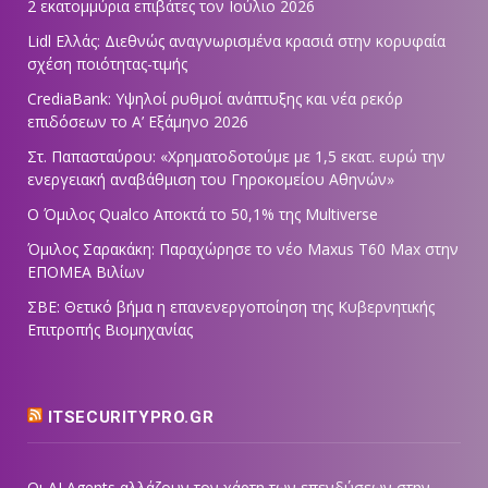
2 εκατομμύρια επιβάτες τον Ιούλιο 2026
Lidl Ελλάς: Διεθνώς αναγνωρισμένα κρασιά στην κορυφαία
σχέση ποιότητας-τιμής
CrediaBank: Υψηλοί ρυθμοί ανάπτυξης και νέα ρεκόρ
επιδόσεων το Α’ Εξάμηνο 2026
Στ. Παπασταύρου: «Χρηματοδοτούμε με 1,5 εκατ. ευρώ την
ενεργειακή αναβάθμιση του Γηροκομείου Αθηνών»
Ο Όμιλος Qualco Αποκτά το 50,1% της Multiverse
Όμιλος Σαρακάκη: Παραχώρησε το νέο Maxus T60 Max στην
ΕΠΟΜΕΑ Βιλίων
ΣΒΕ: Θετικό βήμα η επανενεργοποίηση της Κυβερνητικής
Επιτροπής Βιομηχανίας
ITSECURITYPRO.GR
Οι AI Agents αλλάζουν τον χάρτη των επενδύσεων στην