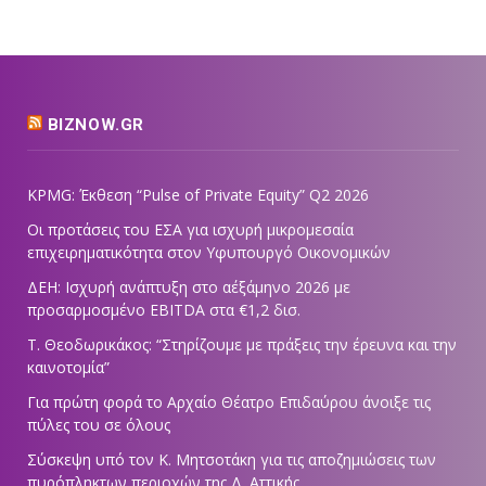
BIZNOW.GR
KPMG: Έκθεση “Pulse of Private Equity” Q2 2026
Οι προτάσεις του ΕΣΑ για ισχυρή μικρομεσαία
επιχειρηματικότητα στον Υφυπουργό Οικονομικών
ΔΕΗ: Ισχυρή ανάπτυξη στο α΄εξάμηνο 2026 με
προσαρμοσμένο EBITDA στα €1,2 δισ.
Τ. Θεοδωρικάκος: “Στηρίζουμε με πράξεις την έρευνα και την
καινοτομία”
Για πρώτη φορά το Αρχαίο Θέατρο Επιδαύρου άνοιξε τις
πύλες του σε όλους
Σύσκεψη υπό τον Κ. Μητσοτάκη για τις αποζημιώσεις των
πυρόπληκτων περιοχών της Δ. Αττικής