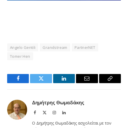
Angelo Gentili
Grandstream
PartnerNET
Tomer Hen
Facebook
Twitter
LinkedIn
Email
Copy
Link
Δημήτρης Θωμαδάκης
Facebook
X
Instagram
LinkedIn
(Twitter)
Ο Δημήτρης Θωμαδάκης ασχολείται με τον