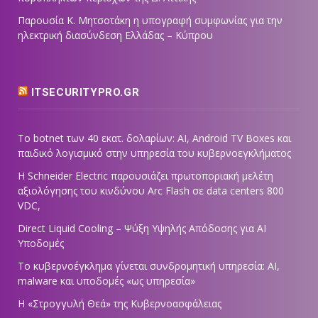
Παρουσία Κ. Μητσοτάκη η υπογραφή συμφωνίας για την
ηλεκτρική διασύνδεση Ελλάδας – Κύπρου
ITSECURITYPRO.GR
Το botnet των 40 εκατ. δολαρίων: AI, Android TV Boxes και
παιδικό λογισμικό στην υπηρεσία του κυβερνοεγκλήματος
Η Schneider Electric παρουσιάζει πρωτοποριακή μελέτη
αξιολόγησης του κινδύνου Arc Flash σε data centers 800
VDC,
Direct Liquid Cooling – Ψύξη Υψηλής Απόδοσης για AI
Υποδομές
Το κυβερνοέγκλημα γίνεται συνδρομητική υπηρεσία: AI,
malware και υποδομές «ως υπηρεσία»
Η «Στρογγυλή Θεά» της Κυβερνοασφάλειας