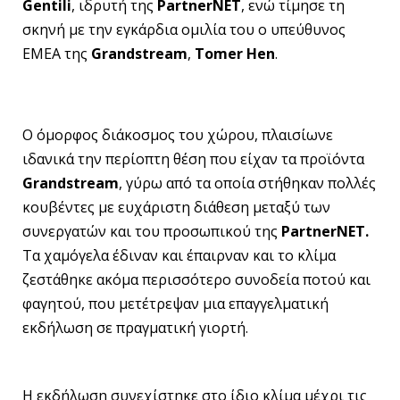
Gentili
, ιδρυτή της
PartnerNET
, ενώ τίμησε τη
σκηνή με την εγκάρδια ομιλία του ο υπεύθυνος
EMEA της
Grandstream
,
Tomer
Hen
.
Ο όμορφος διάκοσμος του χώρου, πλαισίωνε
ιδανικά την περίοπτη θέση που είχαν τα προϊόντα
Grandstream
, γύρω από τα οποία στήθηκαν πολλές
κουβέντες με ευχάριστη διάθεση μεταξύ των
συνεργατών και του προσωπικού της
PartnerNET.
Τα χαμόγελα έδιναν και έπαιρναν και το κλίμα
ζεστάθηκε ακόμα περισσότερο συνοδεία ποτού και
φαγητού, που μετέτρεψαν μια επαγγελματική
εκδήλωση σε πραγματική γιορτή.
Η εκδήλωση συνεχίστηκε στο ίδιο κλίμα μέχρι τις