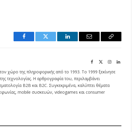
Facebook
Twitter
LinkedIn
Email
Copy
Link
Facebook
X
Instagram
Linked
(Twitter)
τον χώρο της πληροφορικής από το 1993. Το 1999 ξεκίνησε
της τεχνολογίας. Η αρθρογραφία του, περιλαμβάνει
εματολογία B2B και B2C. Συγκεκριμένα, καλύπτει θέματα
λεφωνίας, mobile συσκευών, videogames και consumer