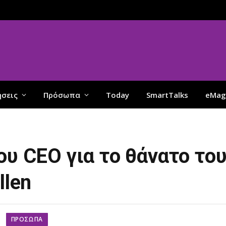
ήσεις
Πρόσωπα
Today
SmartTalks
eMag
ου CEO για το θάνατο το
llen
ΠΡΌΣΩΠΑ