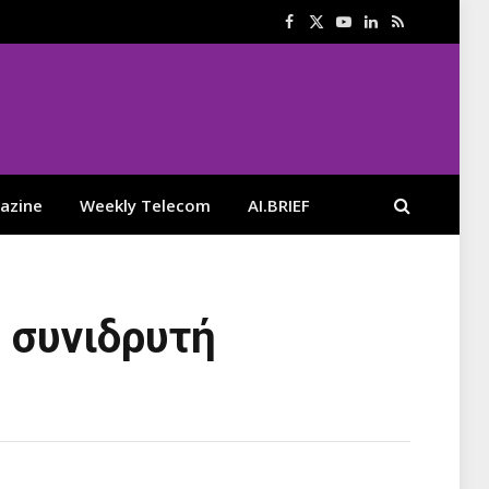
Facebook
X
YouTube
LinkedIn
RSS
(Twitter)
azine
Weekly Telecom
AI.BRIEF
υ συνιδρυτή