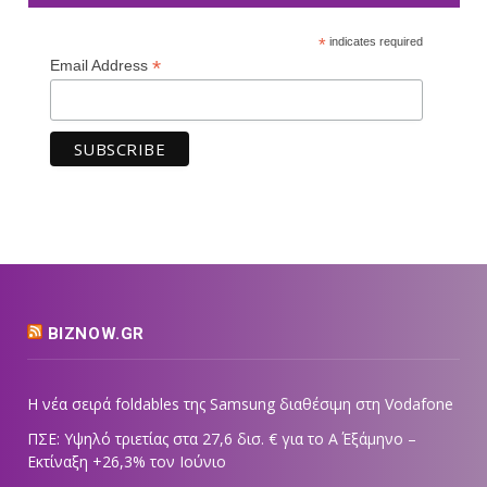
*
indicates required
*
Email Address
BIZNOW.GR
Η νέα σειρά foldables της Samsung διαθέσιμη στη Vodafone
ΠΣΕ: Υψηλό τριετίας στα 27,6 δισ. € για το Α΄ Εξάμηνο –
Εκτίναξη +26,3% τον Ιούνιο