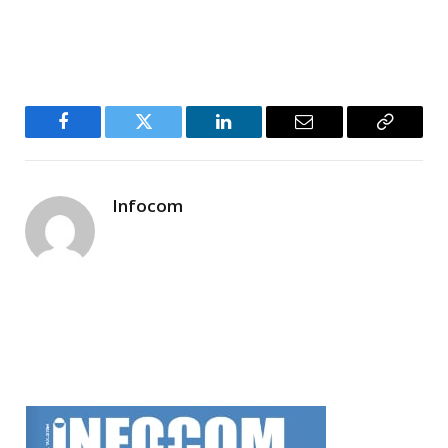
Facebook
Twitter
LinkedIn
Email
Copy
Link
Infocom