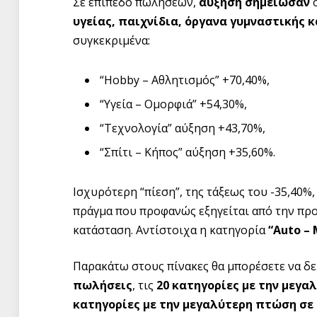
Σε επίπεδο πωλήσεων,
αύξηση σημείωσαν
υγείας, παιχνίδια, όργανα γυμναστικής
συγκεκριμένα:
“Hobby – Αθλητισμός” +70,40%,
“Υγεία – Ομορφιά” +54,30%,
“Τεχνολογία” αύξηση +43,70%,
“Σπίτι – Κήπος” αύξηση +35,60%.
Ισχυρότερη “πίεση”, της τάξεως του -35,40%
πράγμα που προφανώς εξηγείται από την π
κατάσταση. Αντίστοιχα η κατηγορία
“
Auto
–
Παρακάτω στους πίνακες θα μπορέσετε να δε
πωλήσεις
, τις
20 κατηγορίες με την μεγα
κατηγορίες με την μεγαλύτερη πτώση σε