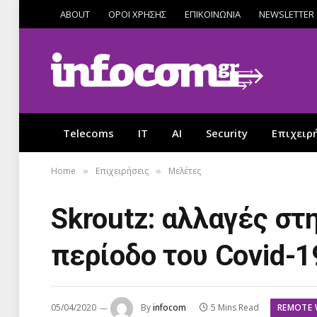
ABOUT
ΟΡΟΙ ΧΡΗΣΗΣ
ΕΠΙΚΟΙΝΩΝΙΑ
NEWSLETTER
Telecoms
IT
AI
Security
Επιχειρ
Home
Επιχειρήσεις
Μελέτες
»
»
Skroutz: αλλαγές στ
περίοδο του Covid-1
REMOTE
05/04/2020
By
infocom
5 Mins Read