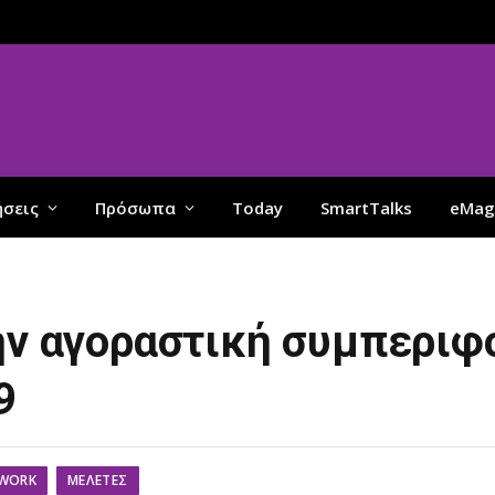
ήσεις
Πρόσωπα
Today
SmartTalks
eMag
ην αγοραστική συμπεριφ
9
 WORK
ΜΕΛΈΤΕΣ