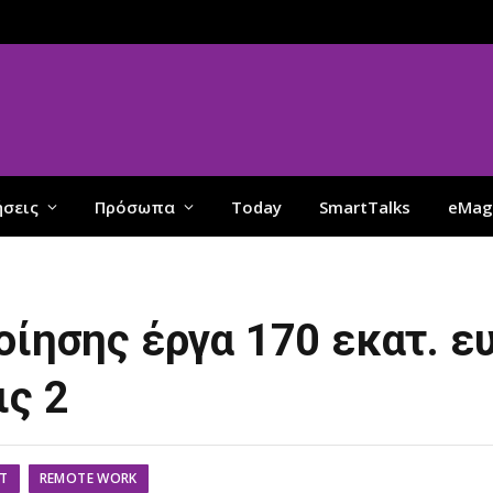
ήσεις
Πρόσωπα
Today
SmartTalks
eMag
οίησης έργα 170 εκατ. ε
ις 2
IT
REMOTE WORK