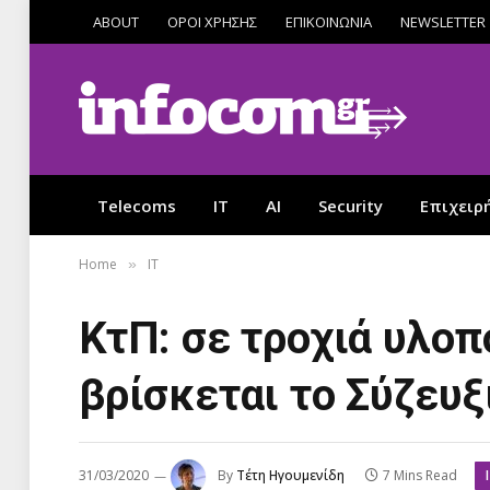
ABOUT
ΟΡΟΙ ΧΡΗΣΗΣ
ΕΠΙΚΟΙΝΩΝΙΑ
NEWSLETTER
Telecoms
IT
AI
Security
Επιχειρ
Home
IT
»
ΚτΠ: σε τροχιά υλοπ
βρίσκεται το Σύζευξ
31/03/2020
By
Τέτη Ηγουμενίδη
7 Mins Read