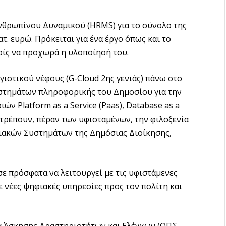
θρωπίνου Δυναμικού (HRMS) για το σύνολο της
. ευρώ. Πρόκειται για ένα έργο όπως και το
ρίς να προχωρά η υλοποίησή του.
ιστικού νέφους (G-Cloud 2ης γενιάς) πάνω στο
υστημάτων πληροφορικής του Δημοσίου για την
 Platform as a Service (Paas), Database as a
ιτρέπουν, πέραν των υφισταμένων, την φιλοξενία
ιακών Συστημάτων της Δημόσιας Διοίκησης,
ησε πρόσφατα να λειτουργεί με τις υφιστάμενες
 νέες ψηφιακές υπηρεσίες προς τον πολίτη και
 Άσκησης Δραστηριοτήτων και Ελέγχων (ΟΠΣ-