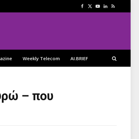
Facebook
X
YouTube
LinkedIn
RSS
(Twitter)
azine
Weekly Telecom
AI.BRIEF
υρώ – που