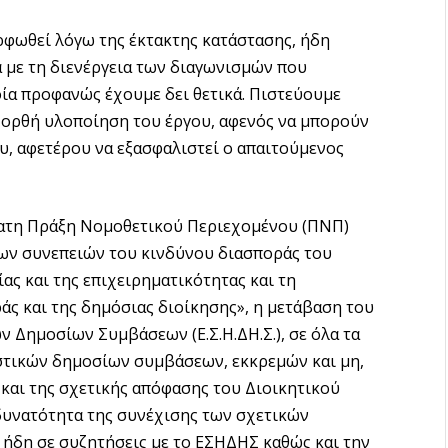
φωθεί λόγω της έκτακτης κατάστασης, ήδη
 με τη διενέργεια των διαγωνισμών που
οία προφανώς έχουμε δει θετικά. Πιστεύουμε
ν ορθή υλοποίηση του έργου, αφενός να μπορούν
υ, αφετέρου να εξασφαλιστεί ο απαιτούμενος
φατη Πράξη Νομοθετικού Περιεχομένου (ΠΝΠ)
των συνεπειών του κινδύνου διασποράς του
ας και της επιχειρηματικότητας και τη
άς και της δημόσιας διοίκησης», η μετάβαση του
 Δημοσίων Συμβάσεων (Ε.Σ.Η.ΔΗ.Σ.), σε όλα τα
εστικών δημοσίων συμβάσεων, εκκρεμών και μη,
και της σχετικής απόφασης του Διοικητικού
 δυνατότητα της συνέχισης των σχετικών
 ήδη σε συζητήσεις με το ΕΣΗΔΗΣ καθώς και την