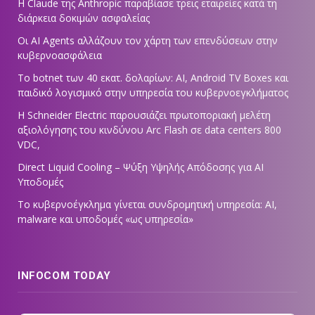
Η Claude της Anthropic παραβίασε τρεις εταιρείες κατά τη
διάρκεια δοκιμών ασφαλείας
Οι AI Agents αλλάζουν τον χάρτη των επενδύσεων στην
κυβερνοασφάλεια
Το botnet των 40 εκατ. δολαρίων: AI, Android TV Boxes και
παιδικό λογισμικό στην υπηρεσία του κυβερνοεγκλήματος
Η Schneider Electric παρουσιάζει πρωτοποριακή μελέτη
αξιολόγησης του κινδύνου Arc Flash σε data centers 800
VDC,
Direct Liquid Cooling – Ψύξη Υψηλής Απόδοσης για AI
Υποδομές
Το κυβερνοέγκλημα γίνεται συνδρομητική υπηρεσία: AI,
malware και υποδομές «ως υπηρεσία»
INFOCOM TODAY