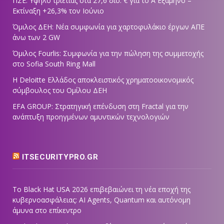
ΠΣΕ: Υψηλό τριετίας στα 27,6 δισ. € για το Α΄ Εξάμηνο –
Εκτίναξη +26,3% τον Ιούνιο
Όμιλος ΔΕΗ: Νέα συμφωνία για χαρτοφυλάκιο έργων ΑΠΕ
άνω των 2 GW
Όμιλος Fourlis: Συμφωνία για την πώληση της συμμετοχής
στο Sofia South Ring Mall
Η Deloitte Ελλάδος αποκλειστικός χρηματοοικονομικός
σύμβουλος του Ομίλου ΔΕΗ
EFA GROUP: Στρατηγική επένδυση στη Fractal για την
ανάπτυξη προηγμένων αμυντικών τεχνολογιών
ITSECURITYPRO.GR
Το Black Hat USA 2026 επιβεβαιώνει τη νέα εποχή της
κυβερνοασφάλειας: AI Agents, Quantum και αυτόνομη
άμυνα στο επίκεντρο