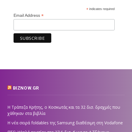
*
indicates required
*
Email Address
BIZNOW.GR
Η Τράπεζα Κρήτης, ο Κοσκωτάς και τα 32 δισ. δραχμές που
χάθηκαν στα βιβλία
Η νέα σειρά foldables της Samsung διαθέσιμη στη Vodafone