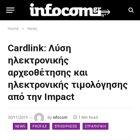
Home
News
»
Cardlink: Λύση
ηλεκτρονικής
αρχεοθέτησης και
ηλεκτρονικής τιμολόγησης
από την Impact
30/11/2015
By
infocom
1 Min Read
NEWS
PROFILE
ΕΠΙΧΕΙΡΉΣΕΙΣ
ΣΤΡΑΤΗΓΙΚΉ